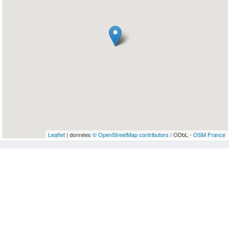
Leaflet
| données
© OpenStreetMap contributors
/ ODbL -
OSM France