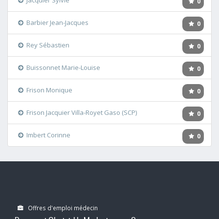
Jacquier Sylvie
0
Barbier Jean-Jacques
0
Rey Sébastien
0
Buissonnet Marie-Louise
0
Frison Monique
0
Frison Jacquier Villa-Royet Gaso (SCP)
0
Imbert Corinne
0
Offres d'emploi médecin