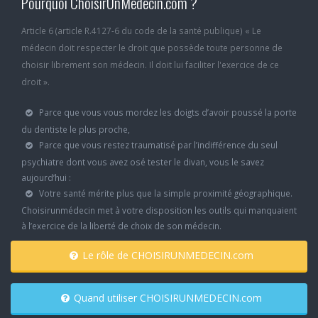
Pourquoi ChoisirUnMedecin.com ?
Article 6 (article R.4127-6 du code de la santé publique) « Le
médecin doit respecter le droit que possède toute personne de
choisir librement son médecin. Il doit lui faciliter l'exercice de ce
droit ».
Parce que vous vous mordez les doigts d’avoir poussé la porte
du dentiste le plus proche,
Parce que vous restez traumatisé par l’indifférence du seul
psychiatre dont vous avez osé tester le divan, vous le savez
aujourd’hui :
Votre santé mérite plus que la simple proximité géographique.
Choisirunmédecin met à votre disposition les outils qui manquaient
à l’exercice de la liberté de choix de son médecin.
Le rôle de CHOISIRUNMEDECIN.com
Quand utiliser CHOISIRUNMEDECIN.com