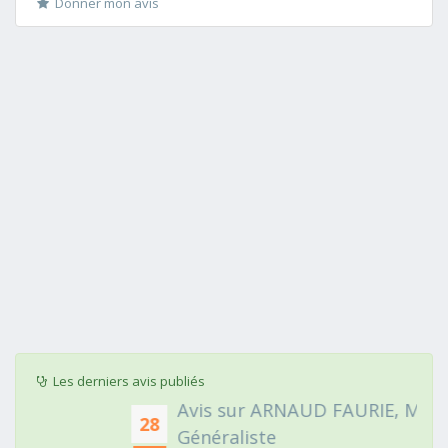
Donner mon avis
Les derniers avis publiés
Avis sur ARNAUD FAURIE, Médecin
28
Généraliste