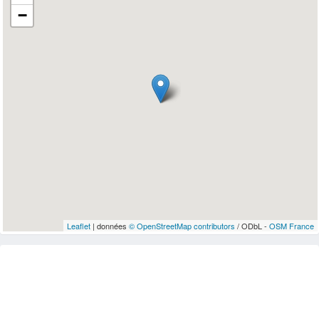
−
Leaflet
| données
© OpenStreetMap contributors
/ ODbL -
OSM France