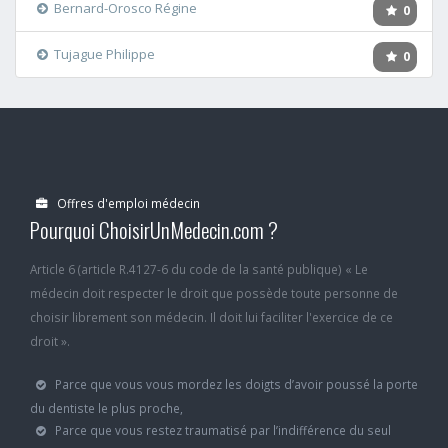
Bernard-Orosco Régine
0
Tujague Philippe
0
Offres d'emploi médecin
Pourquoi ChoisirUnMedecin.com ?
Article 6 (article R.4127-6 du code de la santé publique) « Le
médecin doit respecter le droit que possède toute personne de
choisir librement son médecin. Il doit lui faciliter l'exercice de ce
droit ».
Parce que vous vous mordez les doigts d’avoir poussé la porte
du dentiste le plus proche,
Parce que vous restez traumatisé par l’indifférence du seul