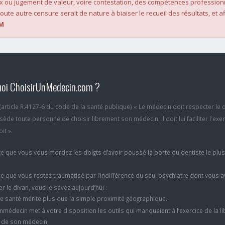
x ou jugement de valeur, voire contestation, des compétences profession
oute autre censure serait de nature à biaiser le recueil des résultats, et af
M
oi ChoisirUnMedecin.com ?
6 (article R.4127-6 du code de la santé publique) « Le médecin doit respecter le 
ède toute personne de choisir librement son médecin. Il doit lui faciliter l'exe
it ».
e que vous vous mordez les doigts d’avoir poussé la porte du dentiste le plu
e que vous restez traumatisé par l’indifférence du seul psychiatre dont vous 
er le divan, vous le savez aujourd’hui :
e santé mérite plus que la simple proximité géographique.
nmédecin met à votre disposition les outils qui manquaient à l’exercice de la li
x de son médecin.