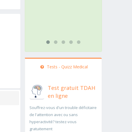
action doit être menée
patholog
rapidement..Une auscultation de
rapidem
bas
...lire pl
...lire plus
Tests - Quizz Medical
Test gratuit TDAH
en ligne
Souffrez-vous d'un trouble déficitaire
de l'attention avec ou sans
hyperactivité? testez-vous
gratuitement