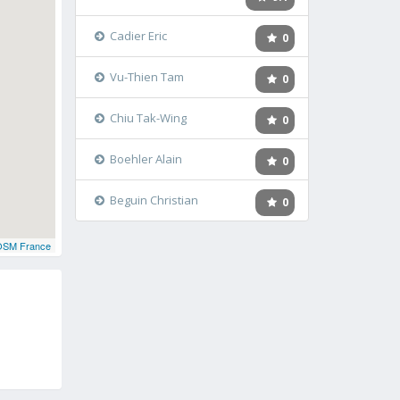
Cadier Eric
0
Vu-Thien Tam
0
Chiu Tak-Wing
0
Boehler Alain
0
Beguin Christian
0
OSM France