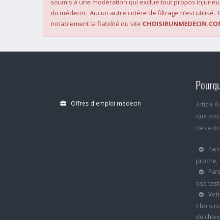
soumis à une modération qui exclue tout propos injurieu
du médecin. Aucun autre critère de filtrage n’est utilisé. T
notablement la fiabilité du site
CHOISIRUNMEDECIN.CO
Pourqu
Offres d'emploi médecin
Article 
que poss
de ce dro
Parc
proche,
Parc
osé test
Votr
Choisiru
de choi