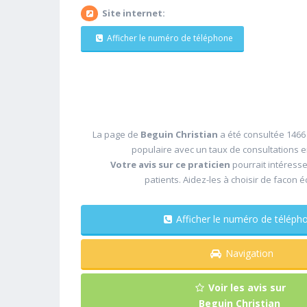
Site internet:
Afficher le numéro de téléphone
La page de
Beguin Christian
a été consultée 1466 
populaire avec un taux de consultations 
Votre avis sur ce praticien
pourrait intéress
patients. Aidez-les à choisir de facon é
Afficher le numéro de télé
Navigation
Voir les avis sur
Beguin Christian