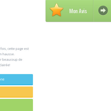
Mon Avis
fois, cette page est
en hausse.
Avi
er beaucoup de
30
clairée!
DEL
Jul
Chi
phone
maxillo-f
Rapide et eff
sagesse extr
douleur
...lire plus