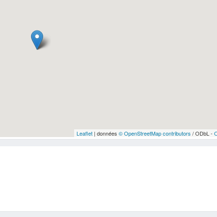
Leaflet
| données
© OpenStreetMap contributors
/ ODbL -