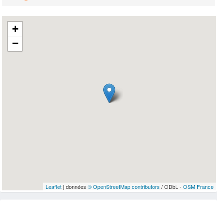
+
−
Leaflet
| données
© OpenStreetMap contributors
/ ODbL -
OSM France