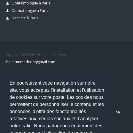
Ophtalmologue à Paris
Dermatologue à Paris
Dentiste à Paris
Copyright © 2026 . All Rights Reserved.
choisirunmedecin@gmail.com
Nous contacter
En poursuivant votre navigation sur notre
site, vous acceptez l'installation et l'utilisation
Accueil
de cookies sur votre poste. Les cookies nous
Blog
permettent de personnaliser le contenu et les
Mon compte
annonces, d'offrir des fonctionnalités
Dernier avis : PASCAL DELCAMPE, Chirurgien maxillo-faciale à Arpajon
relatives aux médias sociaux et d'analyser
Mentions légales
notre trafic. Nous partageons également des
Politique de confidentialité
informations sur l'utilisation de notre site