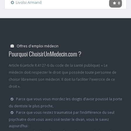
Livolsi Armand
0
Offres d'emploi médecin
Pourquoi ChoisirUnMedecin.com ?
Article 6 (article R.4127-6 du code de la santé publique) « Le
médecin doit respecter le droit que possède toute personne de
choisir librement son médecin. Il doit lui faciliter l'exercice de ce
droit ».
Parce que vous vous mordez les doigts d’avoir poussé la porte
du dentiste le plus proche,
Parce que vous restez traumatisé par l’indifférence du seul
psychiatre dont vous avez osé tester le divan, vous le savez
aujourd’hui :