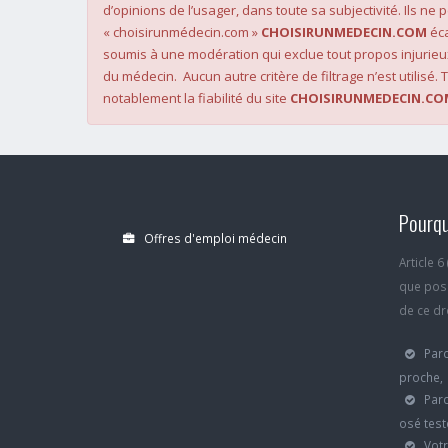
d’opinions de l’usager, dans toute sa subjectivité. Ils ne
« choisirunmédecin.com »
CHOISIRUNMEDECIN.COM
éca
soumis à une modération qui exclue tout propos injurieu
du médecin. Aucun autre critère de filtrage n’est utilisé. T
notablement la fiabilité du site
CHOISIRUNMEDECIN.CO
Pourqu
Offres d'emploi médecin
Article 
que poss
de ce dro
Parc
proche,
Parc
osé test
Votr