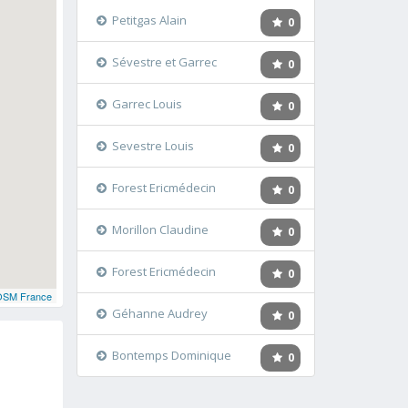
Petitgas Alain
0
Sévestre et Garrec
0
Garrec Louis
0
Sevestre Louis
0
Forest Ericmédecin
0
Morillon Claudine
0
Forest Ericmédecin
0
OSM France
Géhanne Audrey
0
Bontemps Dominique
0