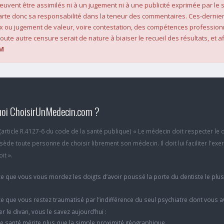
 peuvent être assimilés ni à un jugement ni à une publicité exprimée par le s
rte donc sa responsabilité dans la teneur des commentaires. Ces-dernier
x ou jugement de valeur, voire contestation, des compétences profession
oute autre censure serait de nature à biaiser le recueil des résultats, et af
M
oi ChoisirUnMedecin.com ?
6 (article R.4127-6 du code de la santé publique) « Le médecin doit respecter le 
ède toute personne de choisir librement son médecin. Il doit lui faciliter l'exe
it ».
e que vous vous mordez les doigts d’avoir poussé la porte du dentiste le plu
e que vous restez traumatisé par l’indifférence du seul psychiatre dont vous 
er le divan, vous le savez aujourd’hui :
e santé mérite plus que la simple proximité géographique.