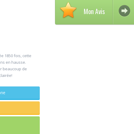
Mon Avis
e 1850 fois, cette
ons en hausse.
Avi
er beaucoup de
30
clairée!
DE
Jul
Chi
maxillo-f
phone
Rapide et ef
sagesse ext
douleur
...lire plus