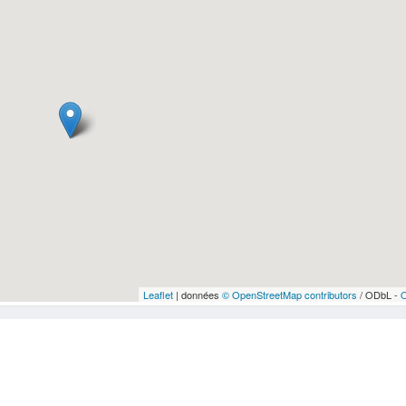
Leaflet
| données
© OpenStreetMap contributors
/ ODbL -