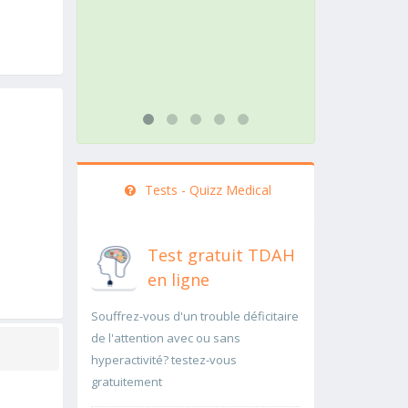
rapidement..Une auscultation de
rapidem
bas
...lire pl
...lire plus
Tests - Quizz Medical
Test gratuit TDAH
en ligne
Souffrez-vous d'un trouble déficitaire
de l'attention avec ou sans
hyperactivité? testez-vous
gratuitement