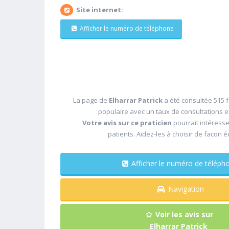
Site internet:
Afficher le numéro de téléphone
La page de
Elharrar Patrick
a été consultée 515 f
populaire avec un taux de consultations 
Votre avis sur ce praticien
pourrait intéress
patients. Aidez-les à choisir de facon é
Afficher le numéro de télé
Navigation
Voir les avis sur
Elharrar Patrick