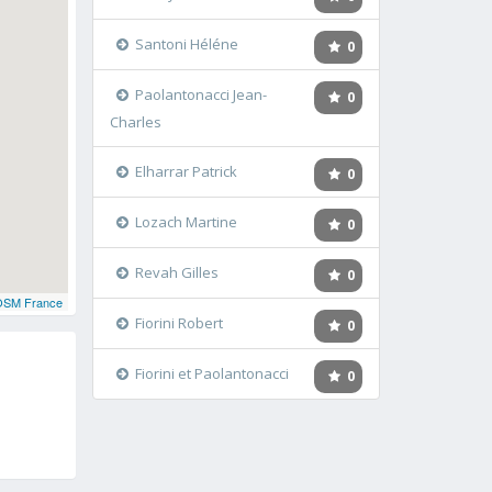
Santoni Héléne
0
Paolantonacci Jean-
0
Charles
Elharrar Patrick
0
Lozach Martine
0
Revah Gilles
0
OSM France
Fiorini Robert
0
Fiorini et Paolantonacci
0