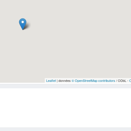
Leaflet
| données
© OpenStreetMap contributors
/ ODbL -