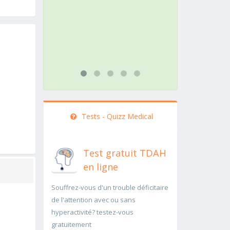
action doit être menée
pathol
rapidement..Une auscultation de
rapide
bas
...lire 
...lire plus
Tests - Quizz Medical
Test gratuit TDAH
en ligne
Souffrez-vous d'un trouble déficitaire
de l'attention avec ou sans
hyperactivité? testez-vous
gratuitement