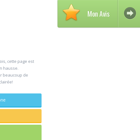
Mon Avis
ois, cette page est
en hausse.
Av
er beaucoup de
30
clairée!
D
Jul
Ch
phone
maxillo-
Rapide et e
sagesse ex
douleur
...lire plus