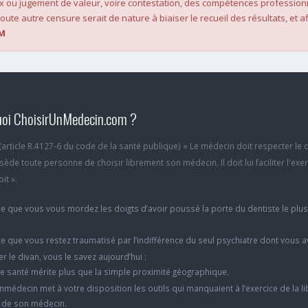
x ou jugement de valeur, voire contestation, des compétences profession
oute autre censure serait de nature à biaiser le recueil des résultats, et af
M
oi ChoisirUnMedecin.com ?
6 (article R.4127-6 du code de la santé publique) « Le médecin doit respecter le 
ède toute personne de choisir librement son médecin. Il doit lui faciliter l'exe
it ».
e que vous vous mordez les doigts d’avoir poussé la porte du dentiste le plu
e que vous restez traumatisé par l’indifférence du seul psychiatre dont vous 
er le divan, vous le savez aujourd’hui :
e santé mérite plus que la simple proximité géographique.
nmédecin met à votre disposition les outils qui manquaient à l’exercice de la li
x de son médecin.