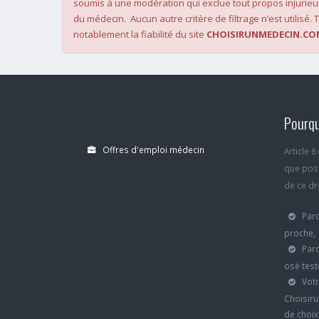
soumis à une modération qui exclue tout propos injurieu
du médecin. Aucun autre critère de filtrage n’est utilisé. T
notablement la fiabilité du site
CHOISIRUNMEDECIN.CO
Pourqu
Offres d'emploi médecin
Article 
que poss
de ce dro
Parc
proche,
Parc
osé test
Votr
Choisiru
de choi