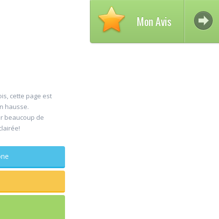
Mon Avis
is, cette page est
en hausse.
er beaucoup de
30
clairée!
Jul
phone
maxill
Rapide e
sagesse
douleur
...lire pl