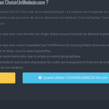
oi ChoisirUnMedecin.com ?
6 (article R.4127-6 du code de la santé publique) « Le médecin doit respecter le 
ède toute personne de choisir librement son médecin. Il doit lui faciliter l'exe
it ».
e que vous vous mordez les doigts d’avoir poussé la porte du dentiste le plu
e que vous restez traumatisé par l’indifférence du seul psychiatre dont vous 
er le divan, vous le savez aujourd’hui :
e santé mérite plus que la simple proximité géographique.
nmédecin met à votre disposition les outils qui manquaient à l’exercice de la li
x de son médecin.
Quand utiliser CHOISIRUNMEDECIN.com