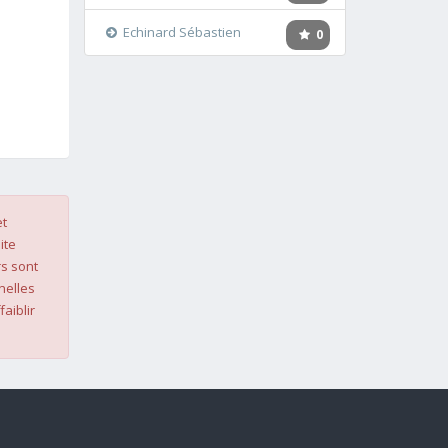
Echinard Sébastien
0
et
ite
s sont
nelles
faiblir