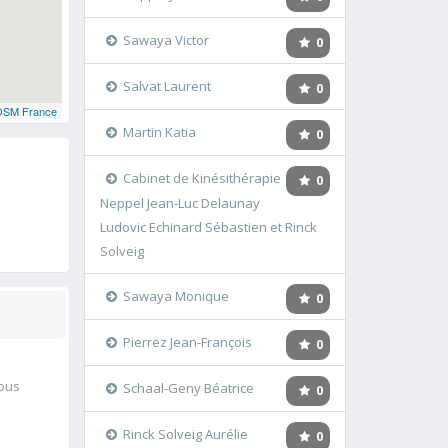
Sawaya Victor
0
Salvat Laurent
0
OSM France
Martin Katia
0
Cabinet de Kinésithérapie
0
Neppel Jean-Luc Delaunay
Ludovic Echinard Sébastien et Rinck
Solveig
Sawaya Monique
0
Pierrez Jean-François
0
vous
Schaal-Geny Béatrice
0
Rinck Solveig Aurélie
0