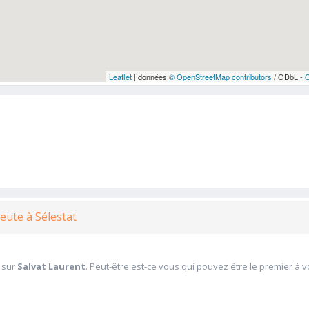
Leaflet
| données
© OpenStreetMap contributors
/ ODbL -
eute à Sélestat
 sur
Salvat Laurent
. Peut-être est-ce vous qui pouvez être le premier à 