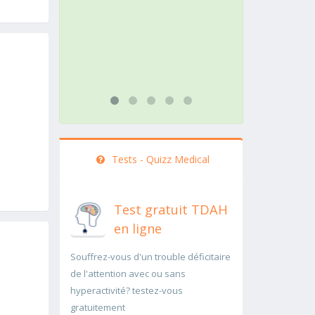
action doit être menée
path
rapidement..Une auscultation de
rap
bas
...li
...lire plus
Tests - Quizz Medical
Test gratuit TDAH
en ligne
Souffrez-vous d'un trouble déficitaire
de l'attention avec ou sans
hyperactivité? testez-vous
gratuitement