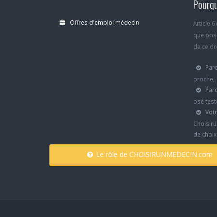
Pourqu
Offres d'emploi médecin
Article 
que poss
de ce dro
Parc
proche,
Parc
osé test
Votr
Choisiru
de choi
Le rôle de CHOISIRUNMEDECIN.com