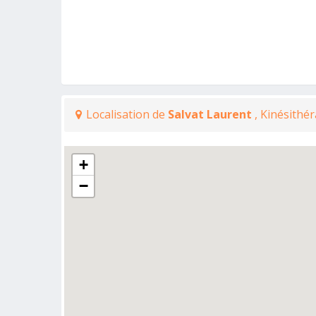
Localisation de
Salvat Laurent
, Kinésithé
+
−