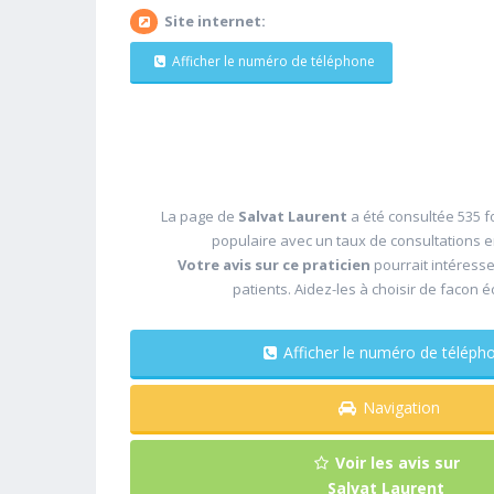
Site internet:
Afficher le numéro de téléphone
La page de
Salvat Laurent
a été consultée 535 fo
populaire avec un taux de consultations 
Votre avis sur ce praticien
pourrait intéress
patients. Aidez-les à choisir de facon é
Afficher le numéro de télé
Navigation
Voir les avis sur
Salvat Laurent