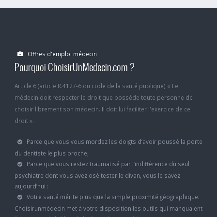
Offres d'emploi médecin
Pourquoi ChoisirUnMedecin.com ?
Article 6 (article R.4127-6 du code de la santé publique) « Le
médecin doit respecter le droit que possède toute personne de
choisir librement son médecin. Il doit lui faciliter l'exercice de ce
droit ».
Parce que vous vous mordez les doigts d’avoir poussé la porte
du dentiste le plus proche,
Parce que vous restez traumatisé par l’indifférence du seul
psychiatre dont vous avez osé tester le divan, vous le savez
aujourd’hui :
Votre santé mérite plus que la simple proximité géographique.
Choisirunmédecin met à votre disposition les outils qui manquaient