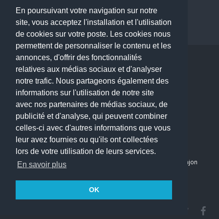
Dentiste à Paris
En poursuivant votre navigation sur notre
site, vous acceptez l'installation et l'utilisation
de cookies sur votre poste. Les cookies nous
permettent de personnaliser le contenu et les
annonces, d'offrir des fonctionnalités
Copyright © 2026 . All Rights Reserved.
relatives aux médias sociaux et d'analyser
choisirunmedecin@gmail.com
notre trafic. Nous partageons également des
informations sur l'utilisation de notre site
Nous contacter
avec nos partenaires de médias sociaux, de
publicité et d'analyse, qui peuvent combiner
Accueil
celles-ci avec d'autres informations que vous
Blog
leur avez fournies ou qu'ils ont collectées
Mon compte
lors de votre utilisation de leurs services.
Dernier avis : PASCAL DELCAMPE, Chirurgien maxillo-faciale à Arpajon
En savoir plus
Mentions légales
Politique de confidentialité
OK