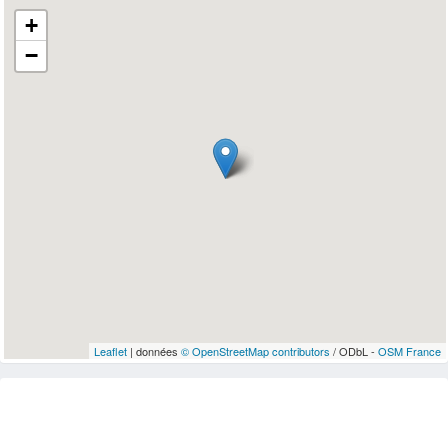
+
−
Leaflet
| données
© OpenStreetMap contributors
/ ODbL -
OSM France