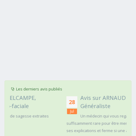
Les derniers avis publiés
Avis sur ARNAUD FAURIE, Médecin
28
Généraliste
Jul
s
Un médecin qui vous regarde dans les yeux c'est
suffisamment rare pour être mentionné. Posé,clair dans
ses explications et ferme si une action doit être menée