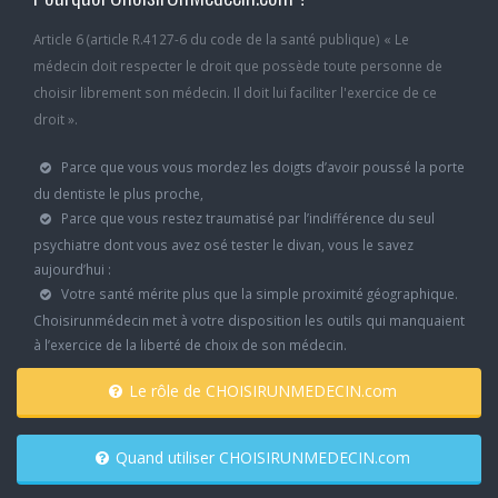
Article 6 (article R.4127-6 du code de la santé publique) « Le
médecin doit respecter le droit que possède toute personne de
choisir librement son médecin. Il doit lui faciliter l'exercice de ce
droit ».
Parce que vous vous mordez les doigts d’avoir poussé la porte
du dentiste le plus proche,
Parce que vous restez traumatisé par l’indifférence du seul
psychiatre dont vous avez osé tester le divan, vous le savez
aujourd’hui :
Votre santé mérite plus que la simple proximité géographique.
Choisirunmédecin met à votre disposition les outils qui manquaient
à l’exercice de la liberté de choix de son médecin.
Le rôle de CHOISIRUNMEDECIN.com
Quand utiliser CHOISIRUNMEDECIN.com