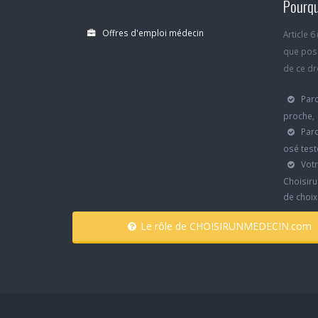
Pourqu
Offres d'emploi médecin
Article 
que poss
de ce dro
Parc
proche,
Parc
osé test
Votr
Choisiru
de choi
Le rôle de CHOISIRUNMEDECIN.com