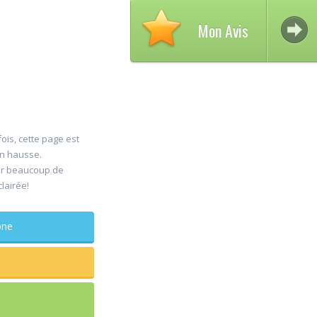
Mon Avis
ois, cette page est
en hausse.
Av
er beaucoup de
30
clairée!
D
Jul
Ch
phone
maxillo-
Rapide et e
sagesse ex
douleur
...lire plus