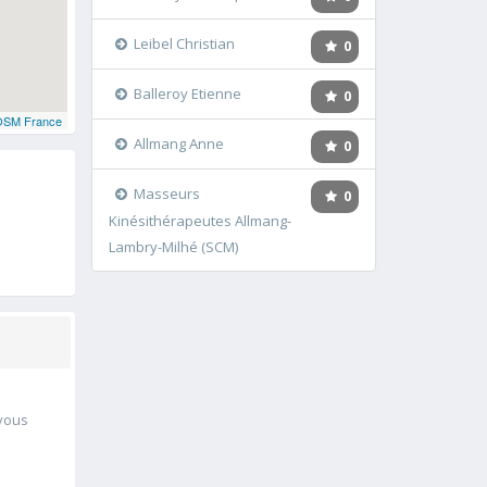
Leibel Christian
0
Balleroy Etienne
0
OSM France
Allmang Anne
0
Masseurs
0
Kinésithérapeutes Allmang-
Lambry-Milhé (SCM)
 vous