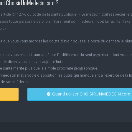
oi ChoisirUnMedecin.com ?
6 (article R.4127-6 du code de la santé publique) « Le médecin doit respecter le 
ède toute personne de choisir librement son médecin. Il doit lui faciliter l'exe
it ».
e que vous vous mordez les doigts d’avoir poussé la porte du dentiste le plu
e que vous restez traumatisé par l’indifférence du seul psychiatre dont vous 
er le divan, vous le savez aujourd’hui :
e santé mérite plus que la simple proximité géographique.
nmédecin met à votre disposition les outils qui manquaient à l’exercice de la li
x de son médecin.
Quand utiliser CHOISIRUNMEDECIN.com