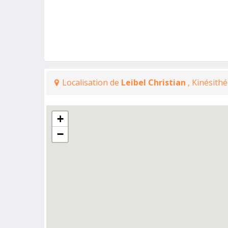
Localisation de
Leibel Christian
, Kinésit
+
−