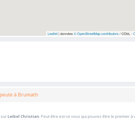
Leaflet
| données
© OpenStreetMap contributors
/ ODbL -
apeute à Brumath
 sur
Leibel Christian
. Peut-être est-ce vous qui pouvez être le premier à