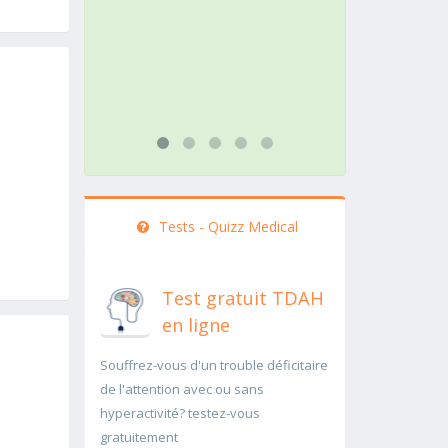
action doit être menée
pathol
rapidement..Une auscultation de
rapide
bas
...lire 
...lire plus
Tests - Quizz Medical
Test gratuit TDAH
en ligne
Souffrez-vous d'un trouble déficitaire
de l'attention avec ou sans
hyperactivité? testez-vous
gratuitement