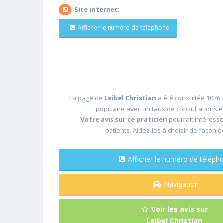
Site internet:
Afficher le numéro de téléphone
La page de
Leibel Christian
a été consultée 1076 f
populaire avec un taux de consultations 
Votre avis sur ce praticien
pourrait intéress
patients. Aidez-les à choisir de facon é
Afficher le numéro de télé
Navigation
Voir les avis sur
Leibel Christian