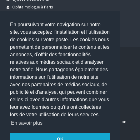
Ophtalmologue à Paris
Dermatologue à Paris
Dentiste à Paris
En poursuivant votre navigation sur notre
site, vous acceptez l'installation et l'utilisation
de cookies sur votre poste. Les cookies nous
permettent de personnaliser le contenu et les
annonces, d'offrir des fonctionnalités
Copyright © 2026 . All Rights Reserved.
relatives aux médias sociaux et d'analyser
choisirunmedecin@gmail.com
notre trafic. Nous partageons également des
informations sur l'utilisation de notre site
Nous contacter
avec nos partenaires de médias sociaux, de
publicité et d'analyse, qui peuvent combiner
Accueil
celles-ci avec d'autres informations que vous
Blog
leur avez fournies ou qu'ils ont collectées
Mon compte
lors de votre utilisation de leurs services.
Dernier avis : PASCAL DELCAMPE, Chirurgien maxillo-faciale à Arpajon
En savoir plus
Mentions légales
Politique de confidentialité
OK