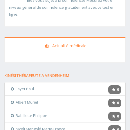
Etes-vous sujet à la somnolence? Mesurez votre
niveau général de somnolence gratuitement avec ce test en
ligne.
Actualité médicale
KINÉSITHÉRAPEUTE A VENDENHEIM
Fayet Paul
0
Albert Muriel
0
Babillotte Philippe
0
Nicoli Mangold Marie-France
0