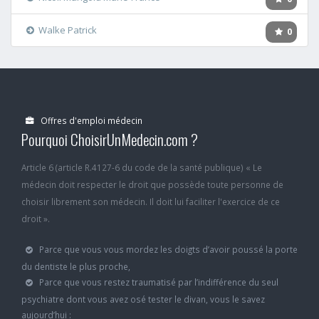
Walke Patrick
0
Offres d'emploi médecin
Pourquoi ChoisirUnMedecin.com ?
Article 6 (article R.4127-6 du code de la santé publique) « Le
médecin doit respecter le droit que possède toute personne de
choisir librement son médecin. Il doit lui faciliter l'exercice de ce
droit ».
Parce que vous vous mordez les doigts d’avoir poussé la porte
du dentiste le plus proche,
Parce que vous restez traumatisé par l’indifférence du seul
psychiatre dont vous avez osé tester le divan, vous le savez
aujourd’hui :