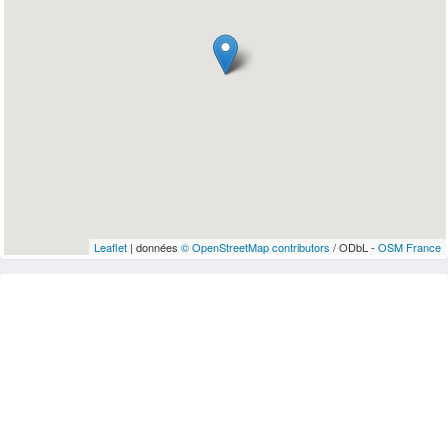
Leaflet
| données
© OpenStreetMap contributors
/ ODbL -
OSM France