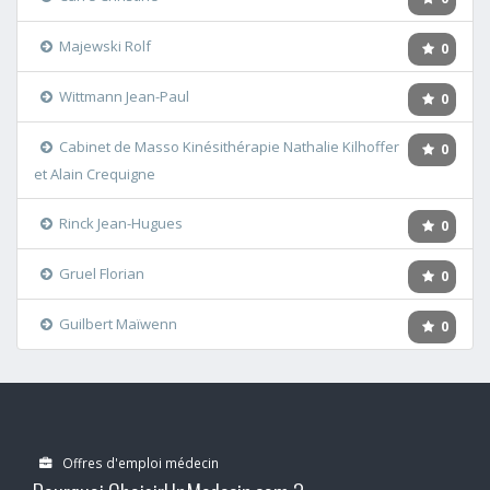
Majewski Rolf
0
Wittmann Jean-Paul
0
Cabinet de Masso Kinésithérapie Nathalie Kilhoffer
0
et Alain Crequigne
Rinck Jean-Hugues
0
Gruel Florian
0
Guilbert Maïwenn
0
Offres d'emploi médecin