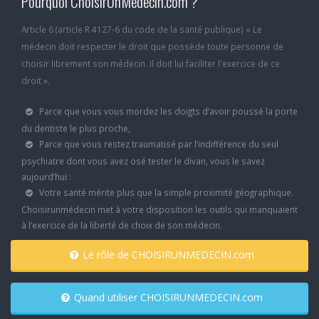
Pourquoi ChoisirUnMedecin.com ?
Article 6 (article R.4127-6 du code de la santé publique) « Le
médecin doit respecter le droit que possède toute personne de
choisir librement son médecin. Il doit lui faciliter l'exercice de ce
droit ».
Parce que vous vous mordez les doigts d’avoir poussé la porte
du dentiste le plus proche,
Parce que vous restez traumatisé par l’indifférence du seul
psychiatre dont vous avez osé tester le divan, vous le savez
aujourd’hui :
Votre santé mérite plus que la simple proximité géographique.
Choisirunmédecin met à votre disposition les outils qui manquaient
à l’exercice de la liberté de choix de son médecin.
Le rôle de CHOISIRUNMEDECIN.com
Quand utiliser CHOISIRUNMEDECIN.com