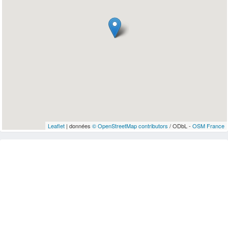
Leaflet
| données
© OpenStreetMap contributors
/ ODbL -
OSM France