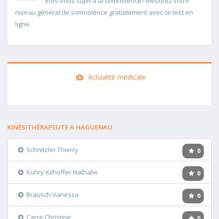
Etes-vous sujet à la somnolence? Mesurez votre
niveau général de somnolence gratuitement avec ce test en
ligne.
Actualité médicale
KINÉSITHÉRAPEUTE A HAGUENAU
Schnitzler Thierry
0
Kuhry-Kilhoffer Nathalie
0
Brausch Vanessa
0
Carre Christine
0