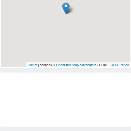
Leaflet
| données
© OpenStreetMap contributors
/ ODbL -
OSM France