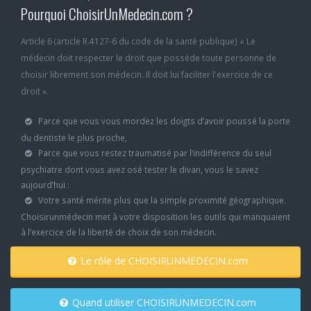
Pourquoi ChoisirUnMedecin.com ?
Article 6 (article R.4127-6 du code de la santé publique) « Le
médecin doit respecter le droit que possède toute personne de
choisir librement son médecin. Il doit lui faciliter l'exercice de ce
droit ».
Parce que vous vous mordez les doigts d’avoir poussé la porte
du dentiste le plus proche,
Parce que vous restez traumatisé par l’indifférence du seul
psychiatre dont vous avez osé tester le divan, vous le savez
aujourd’hui :
Votre santé mérite plus que la simple proximité géographique.
Choisirunmédecin met à votre disposition les outils qui manquaient
à l’exercice de la liberté de choix de son médecin.
Le rôle de CHOISIRUNMEDECIN.com
Quand utiliser CHOISIRUNMEDECIN.com