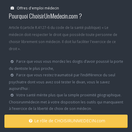
Offres d'emploi médecin
Pourquoi ChoisirUnMedecin.com ?
Article 6 (article R.4127-6 du code de la santé publique) « Le
médecin doit respecter le droit que possède toute personne de
choisir librement son médecin. Il doit lui faciliter l'exercice de ce
droit ».
Parce que vous vous mordez les doigts d’avoir poussé la porte
du dentiste le plus proche,
Parce que vous restez traumatisé par l’indifférence du seul
psychiatre dont vous avez osé tester le divan, vous le savez
aujourd’hui :
Votre santé mérite plus que la simple proximité géographique.
Choisirunmédecin met à votre disposition les outils qui manquaient
à l’exercice de la liberté de choix de son médecin.
Le rôle de CHOISIRUNMEDECIN.com