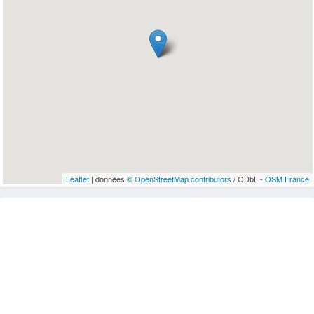
Leaflet
| données
© OpenStreetMap contributors
/ ODbL -
OSM France