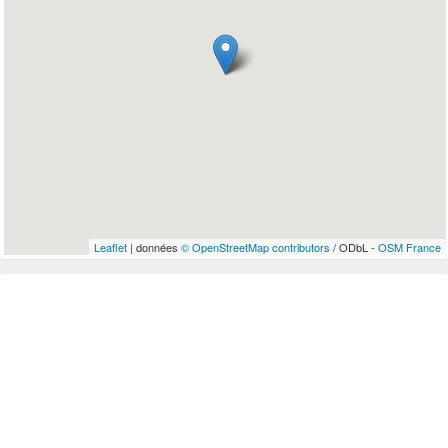
Leaflet
| données
© OpenStreetMap contributors
/ ODbL -
OSM France