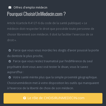
Offres d'emploi médecin
Pourquoi ChoisirUnMedecin.com ?
Article 6 (article R.4127-6 du code de la santé publique) « Le
médecin doit respecter le droit que possède toute personne de
choisir librement son médecin. Il doit lui faciliter l'exercice de ce
droit ».
Parce que vous vous mordez les doigts d’avoir poussé la porte
du dentiste le plus proche,
Parce que vous restez traumatisé par l’indifférence du seul
psychiatre dont vous avez osé tester le divan, vous le savez
aujourd’hui :
Votre santé mérite plus que la simple proximité géographique.
Choisirunmédecin met à votre disposition les outils qui manquaient
à l’exercice de la liberté de choix de son médecin.
Le rôle de CHOISIRUNMEDECIN.com