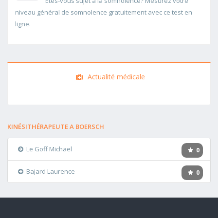
Etes-vous sujet à la somnolence? Mesurez votre
niveau général de somnolence gratuitement avec ce test en
ligne.
Actualité médicale
KINÉSITHÉRAPEUTE A BOERSCH
Le Goff Michael
0
Bajard Laurence
0