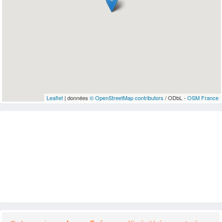
Leaflet
| données
© OpenStreetMap contributors
/ ODbL -
OSM France