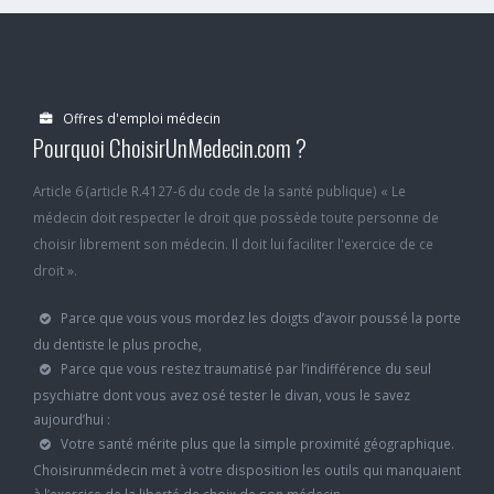
Offres d'emploi médecin
Pourquoi ChoisirUnMedecin.com ?
Article 6 (article R.4127-6 du code de la santé publique) « Le
médecin doit respecter le droit que possède toute personne de
choisir librement son médecin. Il doit lui faciliter l'exercice de ce
droit ».
Parce que vous vous mordez les doigts d’avoir poussé la porte
du dentiste le plus proche,
Parce que vous restez traumatisé par l’indifférence du seul
psychiatre dont vous avez osé tester le divan, vous le savez
aujourd’hui :
Votre santé mérite plus que la simple proximité géographique.
Choisirunmédecin met à votre disposition les outils qui manquaient