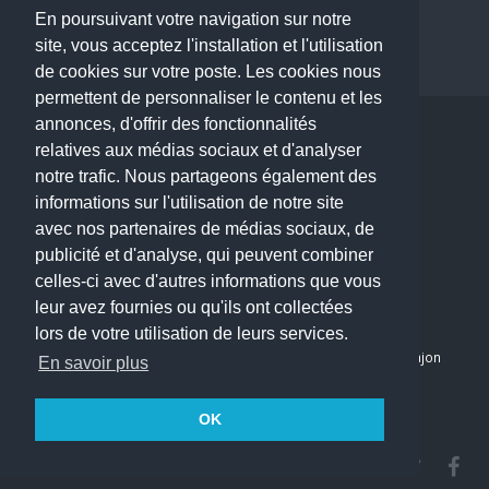
Dentiste à Paris
En poursuivant votre navigation sur notre
site, vous acceptez l'installation et l'utilisation
de cookies sur votre poste. Les cookies nous
permettent de personnaliser le contenu et les
annonces, d'offrir des fonctionnalités
Copyright © 2026 . All Rights Reserved.
relatives aux médias sociaux et d'analyser
choisirunmedecin@gmail.com
notre trafic. Nous partageons également des
informations sur l'utilisation de notre site
Nous contacter
avec nos partenaires de médias sociaux, de
publicité et d'analyse, qui peuvent combiner
Accueil
celles-ci avec d'autres informations que vous
Blog
leur avez fournies ou qu'ils ont collectées
Mon compte
lors de votre utilisation de leurs services.
Dernier avis : PASCAL DELCAMPE, Chirurgien maxillo-faciale à Arpajon
En savoir plus
Mentions légales
Politique de confidentialité
OK