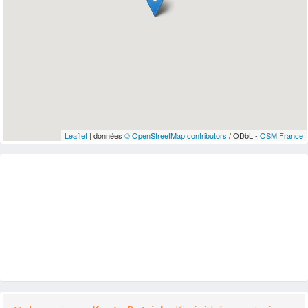
Leaflet
| données
© OpenStreetMap contributors
/ ODbL -
OSM France