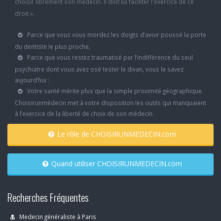
choisir librement son médecin. Il doit lui faciliter l'exercice de ce
droit ».
Parce que vous vous mordez les doigts d’avoir poussé la porte
du dentiste le plus proche,
Parce que vous restez traumatisé par l’indifférence du seul
psychiatre dont vous avez osé tester le divan, vous le savez
aujourd’hui :
Votre santé mérite plus que la simple proximité géographique.
Choisirunmédecin met à votre disposition les outils qui manquaient
à l’exercice de la liberté de choix de son médecin.
Le rôle de CHOISIRUNMEDECIN.com
Quand utiliser CHOISIRUNMEDECIN.com
Recherches Fréquentes
Medecin généraliste à Paris