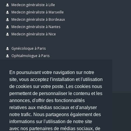
Medecin généraliste à Lille
Medecin généraliste à Marseille
Medecin généraliste à Bordeaux
Medecin généraliste à Nantes
Medecin généraliste à Nice
Gynécoloque à Paris
Ophtalmologue à Paris
Dermatologue à Paris
Dentiste à Paris
En poursuivant votre navigation sur notre
site, vous acceptez l'installation et l'utilisation
de cookies sur votre poste. Les cookies nous
permettent de personnaliser le contenu et les
annonces, d'offrir des fonctionnalités
Copyright © 2026 . All Rights Reserved.
relatives aux médias sociaux et d'analyser
choisirunmedecin@gmail.com
notre trafic. Nous partageons également des
informations sur l'utilisation de notre site
Nous contacter
avec nos partenaires de médias sociaux, de