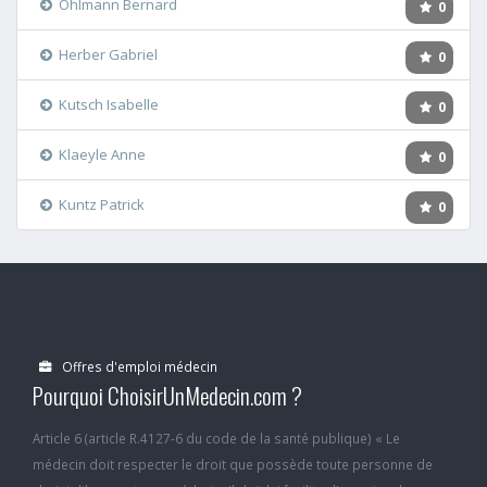
Ohlmann Bernard
0
Herber Gabriel
0
Kutsch Isabelle
0
Klaeyle Anne
0
Kuntz Patrick
0
Offres d'emploi médecin
Pourquoi ChoisirUnMedecin.com ?
Article 6 (article R.4127-6 du code de la santé publique) « Le
médecin doit respecter le droit que possède toute personne de