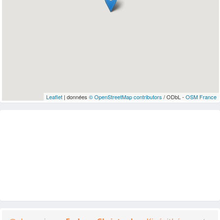
Leaflet
| données
© OpenStreetMap contributors
/ ODbL -
OSM France