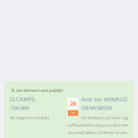
Les derniers avis publiés
Avis sur ARNAUD FAURIE, Médecin
28
Généraliste
Jul
s
Un médecin qui vous regarde dans les yeux c'est
suffisamment rare pour être mentionné. Posé,clair dans
ses explications et ferme si une action doit être menée