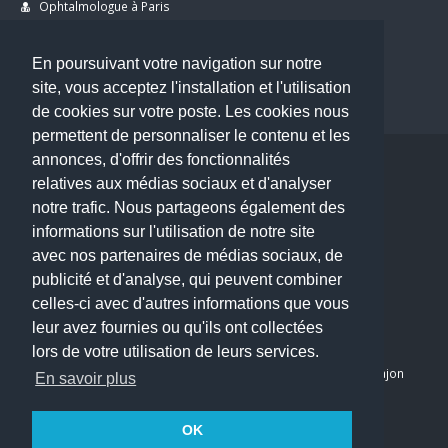
Ophtalmologue à Paris
Dermatologue à Paris
Dentiste à Paris
En poursuivant votre navigation sur notre
site, vous acceptez l'installation et l'utilisation
de cookies sur votre poste. Les cookies nous
permettent de personnaliser le contenu et les
annonces, d'offrir des fonctionnalités
Copyright © 2026 . All Rights Reserved.
relatives aux médias sociaux et d'analyser
choisirunmedecin@gmail.com
notre trafic. Nous partageons également des
informations sur l'utilisation de notre site
Nous contacter
avec nos partenaires de médias sociaux, de
publicité et d'analyse, qui peuvent combiner
Accueil
celles-ci avec d'autres informations que vous
Blog
leur avez fournies ou qu'ils ont collectées
Mon compte
lors de votre utilisation de leurs services.
Dernier avis : PASCAL DELCAMPE, Chirurgien maxillo-faciale à Arpajon
En savoir plus
Mentions légales
Politique de confidentialité
OK