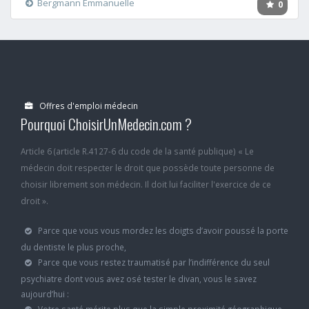
Bergmann Emmanuelle
0
Offres d'emploi médecin
Pourquoi ChoisirUnMedecin.com ?
Article 6 (article R.4127-6 du code de la santé publique) « Le
médecin doit respecter le droit que possède toute personne de
choisir librement son médecin. Il doit lui faciliter l'exercice de ce
droit ».
Parce que vous vous mordez les doigts d’avoir poussé la porte
du dentiste le plus proche,
Parce que vous restez traumatisé par l’indifférence du seul
psychiatre dont vous avez osé tester le divan, vous le savez
aujourd’hui :