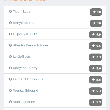
MÉDECIN GÉNÉRALISTE A NICE
Tiboni Louis
10
Benychou Eric
10
DEJAN SULUBURIC
9.9
Albertini Pierre-Antoine
9.5
Le Goff Loïc
7.3
Morysse Thierry
5.6
Leonardi Dominique
5.6
Wentzy Edouard
5.3
Viani Sandrine
5.3