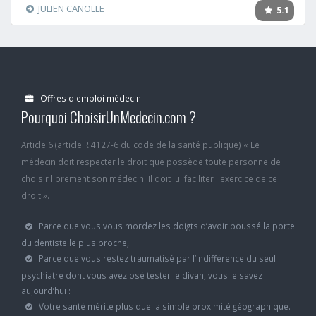
JULIEN CANOLLE
5.1
Offres d'emploi médecin
Pourquoi ChoisirUnMedecin.com ?
Article 6 (article R.4127-6 du code de la santé publique) « Le
médecin doit respecter le droit que possède toute personne de
choisir librement son médecin. Il doit lui faciliter l'exercice de ce
droit ».
Parce que vous vous mordez les doigts d’avoir poussé la porte
du dentiste le plus proche,
Parce que vous restez traumatisé par l’indifférence du seul
psychiatre dont vous avez osé tester le divan, vous le savez
aujourd’hui :
Votre santé mérite plus que la simple proximité géographique.