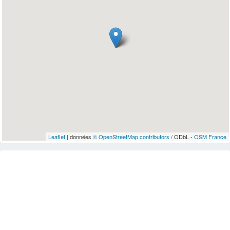
Leaflet
| données
© OpenStreetMap contributors
/ ODbL -
OSM France