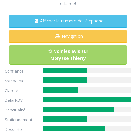
éclairée!
Afficher le numéro de téléphone
Navigation
Voir les avis sur
Morysse Thierry
Confiance
Sympathie
Clareté
Delai RDV
Ponctualité
Stationnement
Desserte