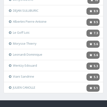
10
DEJAN SULUBURIC
9.9
Albertini Pierre-Antoine
9.5
Le Goff Loïc
7.3
Morysse Thierry
5.6
Leonardi Dominique
5.6
Wentzy Edouard
5.3
Viani Sandrine
5.3
JULIEN CANOLLE
5.1