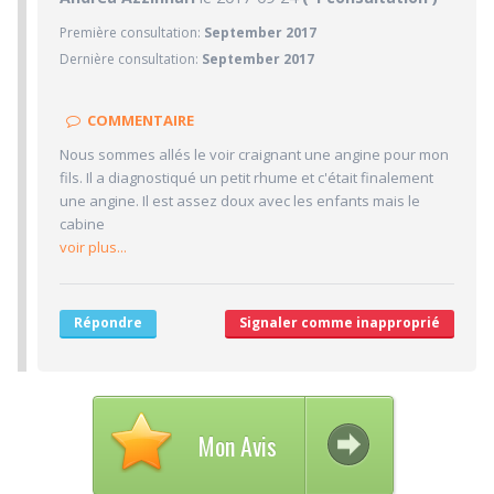
Première consultation:
September 2017
5/10
Confiance accordée
Dernière consultation:
September 2017
5/10
Sympathie
4/10
Clarté des informations médicales délivrées
COMMENTAIRE
10/10
Délai pour obtenir un 1er RDV
Nous sommes allés le voir craignant une angine pour mon
8/10
Ponctualité/Temps en salle d'attente/Retard
fils. Il a diagnostiqué un petit rhume et c'était finalement
4.3/10
une angine. Il est assez doux avec les enfants mais le
CABINET/LOCAUX
cabine
7/10
Desserte par les transports en commun
voir plus...
5/10
Stationnements alentours
1/10
Agréabilité des locaux
Répondre
Signaler comme inapproprié
Mon Avis