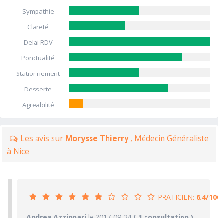
Sympathie
Clareté
Delai RDV
Ponctualité
Stationnement
Desserte
Agreabilité
Les avis sur
Morysse Thierry
, Médecin Généraliste
à Nice
PRATICIEN:
6.4/10
6.4/10
Andrea Azzinnari
le 2017-09-24
PRATICIEN
( 1 consultation )