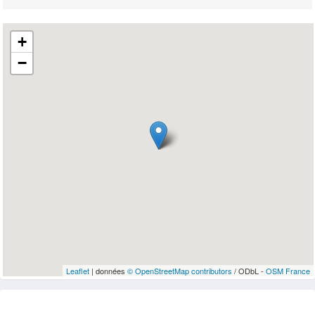
+
−
Leaflet
| données
© OpenStreetMap contributors
/ ODbL -
OSM France