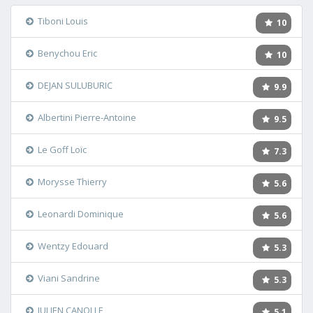
Tiboni Louis
10
Benychou Eric
10
DEJAN SULUBURIC
9.9
Albertini Pierre-Antoine
9.5
Le Goff Loïc
7.3
Morysse Thierry
5.6
Leonardi Dominique
5.6
Wentzy Edouard
5.3
Viani Sandrine
5.3
JULIEN CANOLLE
5.1