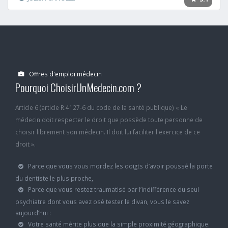
Offres d'emploi médecin
Pourquoi ChoisirUnMedecin.com ?
Article 6 (article R.4127-6 du code de la santé publique) « Le
médecin doit respecter le droit que possède toute personne de
choisir librement son médecin. Il doit lui faciliter l'exercice de ce
droit ».
Parce que vous vous mordez les doigts d’avoir poussé la porte
du dentiste le plus proche,
Parce que vous restez traumatisé par l’indifférence du seul
psychiatre dont vous avez osé tester le divan, vous le savez
aujourd’hui :
Votre santé mérite plus que la simple proximité géographique.