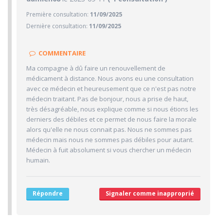
Première consultation:
11/09/2025
1/10
Confiance accordée
Dernière consultation:
11/09/2025
1/10
Sympathie
1/10
Clarté des informations médicales délivrées
COMMENTAIRE
1/10
Délai pour obtenir un 1er RDV
Ma compagne à dû faire un renouvellement de
1/10
Ponctualité/Temps en salle d'attente/Retard
médicament à distance. Nous avons eu une consultation
1/10
avec ce médecin et heureusement que ce n'est pas notre
CABINET/LOCAUX
médecin traitant. Pas de bonjour, nous a prise de haut,
1/10
Desserte par les transports en commun
très désagréable, nous explique comme si nous étions les
derniers des débiles et ce permet de nous faire la morale
1/10
Stationnements alentours
alors qu'elle ne nous connait pas. Nous ne sommes pas
1/10
Agréabilité des locaux
médecin mais nous ne sommes pas débiles pour autant.
Médecin à fuit absolument si vous chercher un médecin
humain.
Répondre
Signaler comme inapproprié