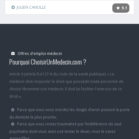
JULIEN CANOLLE
5.1
Offres d'emploi médecin
Pourquoi ChoisirUnMedecin.com ?
Article 6 (article R.4127-6 du code de la santé publique) « Le
médecin doit respecter le droit que possède toute personne de
choisir librement son médecin. Il doit lui faciliter l'exercice de ce
droit ».
Parce que vous vous mordez les doigts d’avoir poussé la porte
du dentiste le plus proche,
Parce que vous restez traumatisé par l’indifférence du seul
psychiatre dont vous avez osé tester le divan, vous le savez
aujourd’hui :