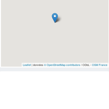
Leaflet
| données
© OpenStreetMap contributors
/ ODbL -
OSM France