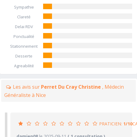
Sympathie
Clareté
Delai RDV
Ponctualité
Stationnement
Desserte
Agreabilité
Les avis sur
Perret Du Cray Christine
, Médecin
Généraliste à Nice
PRATICIEN:
1/10
C
1/10
damien08
le 2025-09-11
PRATICIEN
( 1 consultation )