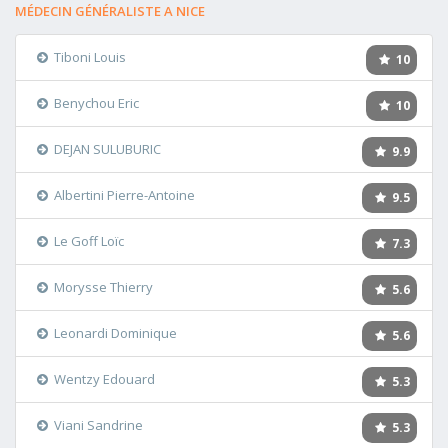
MÉDECIN GÉNÉRALISTE A NICE
Tiboni Louis
10
Benychou Eric
10
DEJAN SULUBURIC
9.9
Albertini Pierre-Antoine
9.5
Le Goff Loïc
7.3
Morysse Thierry
5.6
Leonardi Dominique
5.6
Wentzy Edouard
5.3
Viani Sandrine
5.3