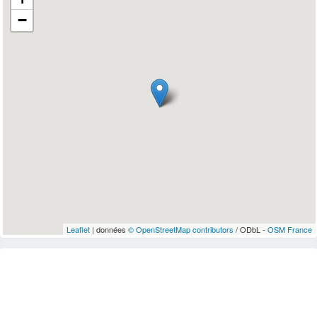
−
Leaflet
| données
© OpenStreetMap contributors
/ ODbL -
OSM France