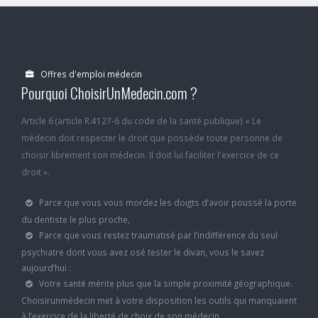
Offres d'emploi médecin
Pourquoi ChoisirUnMedecin.com ?
Article 6 (article R.4127-6 du code de la santé publique) « Le
médecin doit respecter le droit que possède toute personne de
choisir librement son médecin. Il doit lui faciliter l'exercice de ce
droit ».
Parce que vous vous mordez les doigts d’avoir poussé la porte
du dentiste le plus proche,
Parce que vous restez traumatisé par l’indifférence du seul
psychiatre dont vous avez osé tester le divan, vous le savez
aujourd’hui :
Votre santé mérite plus que la simple proximité géographique.
Choisirunmédecin met à votre disposition les outils qui manquaient
à l’exercice de la liberté de choix de son médecin.