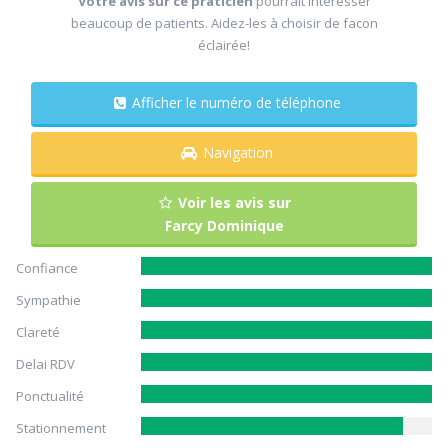
Votre avis sur ce praticien
pourrait intéresser
beaucoup de patients. Aidez-les à choisir de facon
éclairée!
Afficher le numéro de téléphone
Navigation
Voir les avis sur
Farcy Dominique
Confiance
Sympathie
Clareté
Delai RDV
Ponctualité
Stationnement