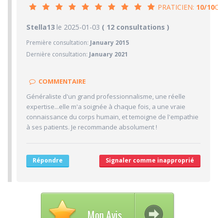
PRATICIEN:
10/10
10/10
Stella13
le 2025-01-03
PRATICIEN
( 12 consultations )
Première consultation:
January 2015
10/10
Confiance accordée
Dernière consultation:
January 2021
10/10
Sympathie
10/10
Clarté des informations médicales délivrées
COMMENTAIRE
10/10
Délai pour obtenir un 1er RDV
Généraliste d'un grand professionnalisme, une réelle
10/10
Ponctualité/Temps en salle d'attente/Retard
expertise...elle m'a soignée à chaque fois, a une vraie
9.3/10
connaissance du corps humain, et temoigne de l'empathie
CABINET/LOCAUX
à ses patients. Je recommande absolument !
9/10
Desserte par les transports en commun
9/10
Stationnements alentours
Répondre
Signaler comme inapproprié
10/10
Agréabilité des locaux
Mon Avis