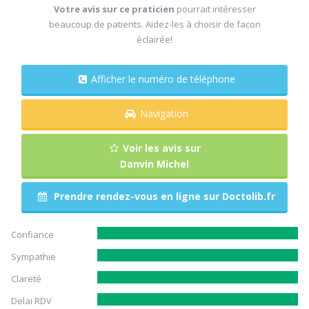
Votre avis sur ce praticien
pourrait intéresser
beaucoup de patients. Aidez-les à choisir de facon
éclairée!
Afficher le numéro de téléphone
Navigation
Voir les avis sur
Danvin Michel
Prendre rendez-vous en ligne sur Doctolib.fr
Confiance
Sympathie
Clareté
Delai RDV