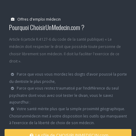
Offres d'emploi médecin
Pourquoi ChoisirUnMedecin.com ?
Article 6 (article R.4127-6 du code de la santé publique) « Le
médecin doit respecter le droit que possède toute personne de
choisir librement son médecin. Il doit lui faciliter l'exercice de ce
droit ».
Parce que vous vous mordez les doigts d’avoir poussé la porte
du dentiste le plus proche,
Parce que vous restez traumatisé par l’indifférence du seul
psychiatre dont vous avez osé tester le divan, vous le savez
aujourd’hui :
Votre santé mérite plus que la simple proximité géographique.
Choisirunmédecin met à votre disposition les outils qui manquaient
à l’exercice de la liberté de choix de son médecin.
Le rôle de CHOISIRUNMEDECIN.com