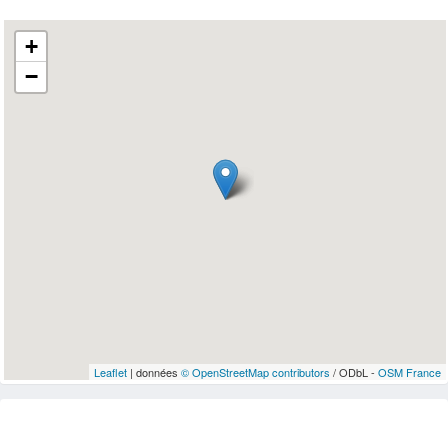
+
−
Leaflet
| données
© OpenStreetMap contributors
/ ODbL -
OSM France