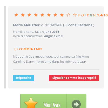
PRATICIEN:
9.4/10
9.4/10
Marie Moustier
le 2019-09-06
PRATICIEN
( 3 consultations )
Première consultation:
June 2014
10/10
Confiance accordée
Dernière consultation:
August 2018
10/10
Sympathie
10/10
Clarté des informations médicales délivrées
COMMENTAIRE
10/10
Délai pour obtenir un 1er RDV
Médecin très sympathique, tout comme sa fille Mme
7/10
Caroline Danvin, présente dans les mêmes locaux.
Ponctualité/Temps en salle d'attente/Retard
6.7/10
CABINET/LOCAUX
10/10
Desserte par les transports en commun
Répondre
Signaler comme inapproprié
5/10
Stationnements alentours
5/10
Agréabilité des locaux
Mon Avis