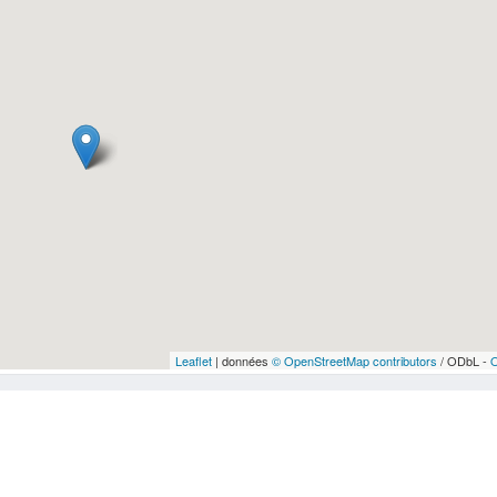
Leaflet
| données
© OpenStreetMap contributors
/ ODbL -