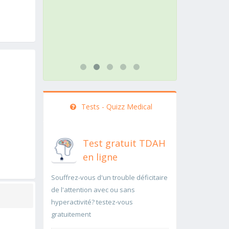
rapidement..Une auscultation de
rapidement p
bas
...lire plus
...lire plus
Tests - Quizz Medical
Test gratuit TDAH
en ligne
Souffrez-vous d'un trouble déficitaire
de l'attention avec ou sans
hyperactivité? testez-vous
gratuitement