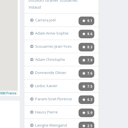
Docteurs Granier Scouarnec
Vidaud
Carrera Joël
9.1
Adam Anne-Sophie
8.6
Scouarnec Jean-Yves
8.3
Adam Christophe
7.9
Donnevide Olivier
7.6
Leduc Xavier
7.5
OSM France
Parant-Sicet Florence
6.3
Hauss Pierre
5.9
Lavigne Manigand
2.5