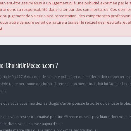
 peuvent être assimilés ni à un jugement ni à une publicité exprimée par le s
rte donc sa responsabilité dans la teneur des commentaires. Ces-dernier
x ou jugement de valeur, voire contestation, des compétences profession
oute autre censure serait de nature à biaiser le recueil des résultats, et af
M
oi ChoisirUnMedecin.com ?
6 (article R.4127-6 du code de la santé publique) « Le médecin doit respecter le 
ède toute personne de choisir librement son médecin. Il doit lui faciliter l'exe
it ».
e que vous vous mordez les doigts d’avoir poussé la porte du dentiste le plu
e que vous restez traumatisé par l’indifférence du seul psychiatre dont vous 
er le divan, vous le savez aujourd’hui :
e santé mérite plus que la simple proximité géographique.