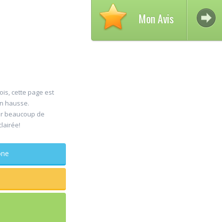
Mon Avis
ois, cette page est
en hausse.
Avis su
er beaucoup de
30
clairée!
DELCA
Jul
Chirurg
maxillo-facia
phone
Rapide et efficace
sagesse extraite
douleur
...lire plus