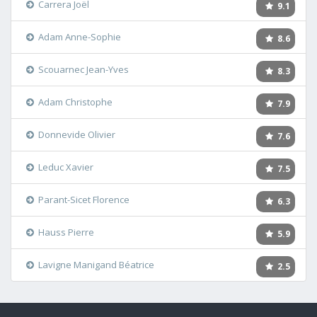
Carrera Joël
9.1
Adam Anne-Sophie
8.6
Scouarnec Jean-Yves
8.3
Adam Christophe
7.9
Donnevide Olivier
7.6
Leduc Xavier
7.5
Parant-Sicet Florence
6.3
Hauss Pierre
5.9
Lavigne Manigand Béatrice
2.5