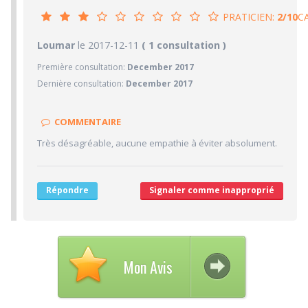
PRATICIEN:
2/10
C
2/10
Loumar
le 2017-12-11
PRATICIEN
( 1 consultation )
Première consultation:
December 2017
1/10
Confiance accordée
Dernière consultation:
December 2017
0/10
Sympathie
4/10
Clarté des informations médicales délivrées
COMMENTAIRE
2/10
Délai pour obtenir un 1er RDV
Très désagréable, aucune empathie à éviter absolument.
3/10
Ponctualité/Temps en salle d'attente/Retard
3.3/10
CABINET/LOCAUX
Répondre
Signaler comme inapproprié
6/10
Desserte par les transports en commun
2/10
Stationnements alentours
2/10
Agréabilité des locaux
Mon Avis