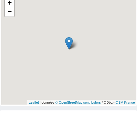
+
−
Leaflet
| données
© OpenStreetMap contributors
/ ODbL -
OSM France