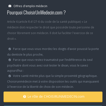
Offres d'emploi médecin
Pourquoi ChoisirUnMedecin.com ?
Article 6 (article R.4127-6 du code de la santé publique) « Le
médecin doit respecter le droit que possède toute personne de
choisir librement son médecin. Il doit lui faciliter l'exercice de ce
droit ».
Parce que vous vous mordez les doigts d’avoir poussé la porte
du dentiste le plus proche,
Parce que vous restez traumatisé par l’indifférence du seul
psychiatre dont vous avez osé tester le divan, vous le savez
aujourd’hui :
Votre santé mérite plus que la simple proximité géographique.
Choisirunmédecin met à votre disposition les outils qui manquaient
à l’exercice de la liberté de choix de son médecin.
Le rôle de CHOISIRUNMEDECIN.com