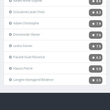
Adam Anne-Sophie
8.6
Scouarnec Jean-Yves
8.3
Adam Christophe
7.9
Donnevide Olivier
7.6
Leduc Xavier
7.5
Parant-Sicet Florence
6.3
Hauss Pierre
5.9
Lavigne Manigand Béatrice
2.5