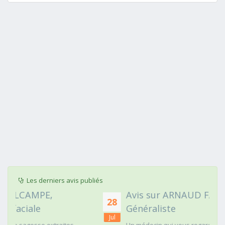
Les derniers avis publiés
Avis sur ARNAUD FAURIE, Médecin
28
Généraliste
Jul