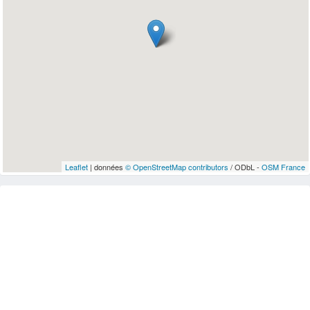
Leaflet
| données
© OpenStreetMap contributors
/ ODbL -
OSM France