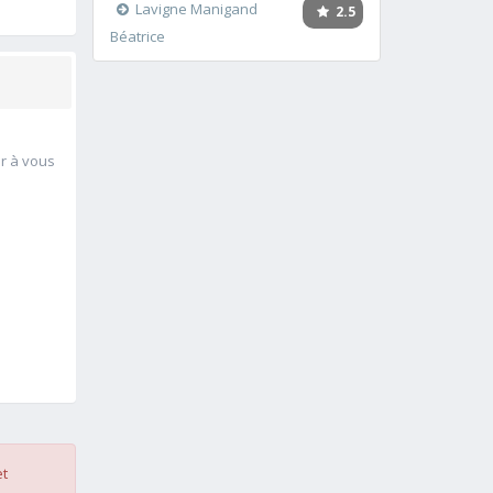
Lavigne Manigand
2.5
Béatrice
er à vous
et