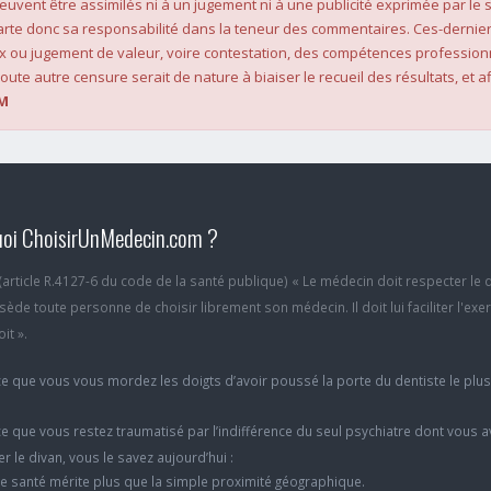
 peuvent être assimilés ni à un jugement ni à une publicité exprimée par le s
rte donc sa responsabilité dans la teneur des commentaires. Ces-dernier
x ou jugement de valeur, voire contestation, des compétences profession
oute autre censure serait de nature à biaiser le recueil des résultats, et af
M
oi ChoisirUnMedecin.com ?
6 (article R.4127-6 du code de la santé publique) « Le médecin doit respecter le 
ède toute personne de choisir librement son médecin. Il doit lui faciliter l'exe
it ».
e que vous vous mordez les doigts d’avoir poussé la porte du dentiste le plu
e que vous restez traumatisé par l’indifférence du seul psychiatre dont vous 
er le divan, vous le savez aujourd’hui :
e santé mérite plus que la simple proximité géographique.