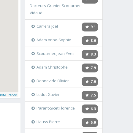
Docteurs Granier Scouarnec
Vidaud
Carrera Joël
9.1
Adam Anne-Sophie
8.6
Scouarnec Jean-Yves
8.3
Adam Christophe
7.9
Donnevide Olivier
7.6
Leduc Xavier
OSM France
7.5
Parant-Sicet Florence
6.3
Hauss Pierre
5.9