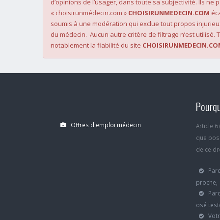
d’opinions de l’usager, dans toute sa subjectivité. Ils ne
« choisirunmédecin.com »
CHOISIRUNMEDECIN.COM
éca
soumis à une modération qui exclue tout propos injurieu
du médecin. Aucun autre critère de filtrage n’est utilisé. T
notablement la fiabilité du site
CHOISIRUNMEDECIN.CO
Pourqu
Offres d'emploi médecin
Article 
que poss
de ce dro
Parc
proche,
Parc
osé test
Votr