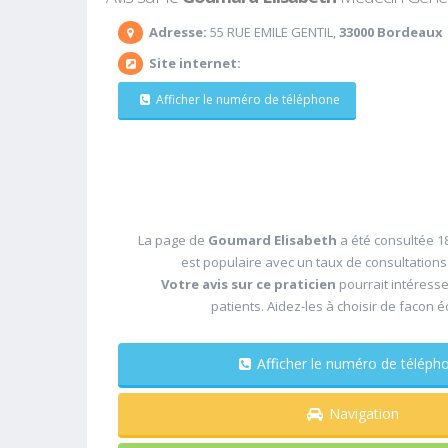
Adresse:
55 RUE EMILE GENTIL,
33000 Bordeaux
Site internet:
Afficher le numéro de téléphone
La page de
Goumard Elisabeth
a été consultée 18
est populaire avec un taux de consultation
Votre avis sur ce praticien
pourrait intéress
patients. Aidez-les à choisir de facon é
Afficher le numéro de télé
Navigation