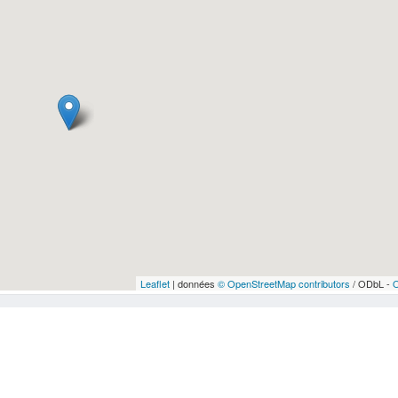
Leaflet
| données
© OpenStreetMap contributors
/ ODbL -