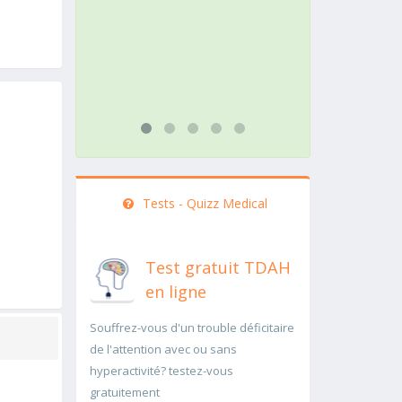
action doit être menée
pathologie 
rapidement..Une auscultation de
rapidement
bas
...lire plus
...lire plus
Tests - Quizz Medical
Test gratuit TDAH
en ligne
Souffrez-vous d'un trouble déficitaire
de l'attention avec ou sans
hyperactivité? testez-vous
gratuitement