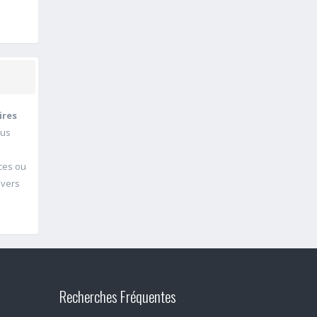
ires
ous
nces ou
 vers
Recherches Fréquentes