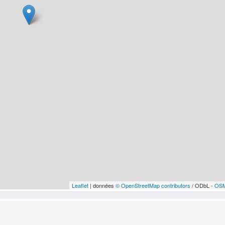
Leaflet
| données
© OpenStreetMap contributors
/ ODbL -
OSM