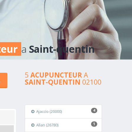
teur
a
Saint-quentin
5
ACUPUNCTEUR
A
SAINT-QUENTIN
02100
4
Ajaccio (20000)
1
Allan (26780)