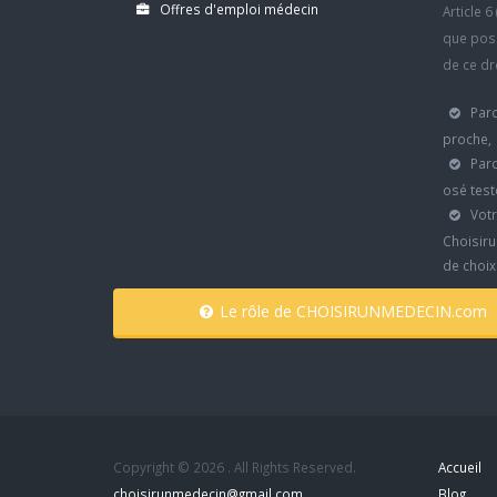
Offres d'emploi médecin
Article 
que poss
de ce dro
Parc
proche,
Parc
osé test
Votr
Choisiru
de choi
Le rôle de CHOISIRUNMEDECIN.com
Copyright © 2026 . All Rights Reserved.
Accueil
choisirunmedecin@gmail.com
Blog