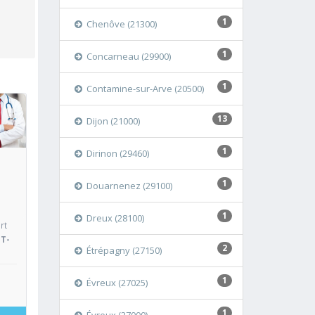
1
Chenôve (21300)
1
Concarneau (29900)
1
Contamine-sur-Arve (20500)
13
Dijon (21000)
oir
1
Dirinon (29460)
1
Douarnenez (29100)
1
Dreux (28100)
rt
NT-
2
Étrépagny (27150)
1
Évreux (27025)
1