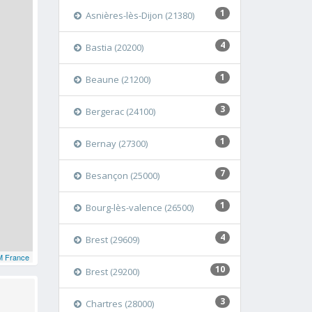
1
Asnières-lès-Dijon (21380)
4
Bastia (20200)
1
Beaune (21200)
3
Bergerac (24100)
1
Bernay (27300)
7
Besançon (25000)
1
Bourg-lès-valence (26500)
4
Brest (29609)
 France
10
Brest (29200)
3
Chartres (28000)