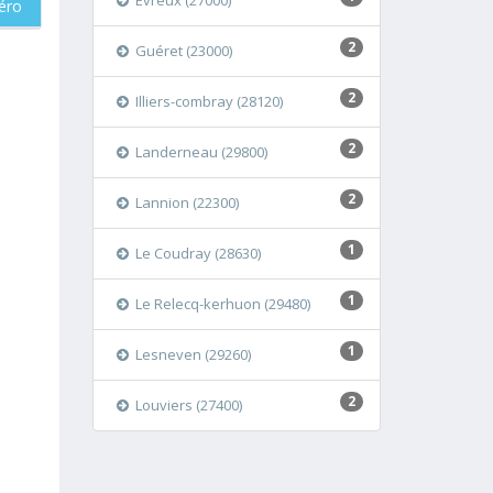
Évreux (27000)
éro
2
Guéret (23000)
2
Illiers-combray (28120)
2
Landerneau (29800)
2
Lannion (22300)
1
Le Coudray (28630)
1
Le Relecq-kerhuon (29480)
1
Lesneven (29260)
2
Louviers (27400)