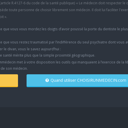
6 (article R.4127-6 du code de la santé publique) « Le médecin doit respecter le 
ède toute personne de choisir librement son médecin. Il doit lui faciliter l'exe
it ».
e que vous vous mordez les doigts d’avoir poussé la porte du dentiste le plu
e que vous restez traumatisé par l’indifférence du seul psychiatre dont vous 
er le divan, vous le savez aujourd’hui :
e santé mérite plus que la simple proximité géographique.
nmédecin met à votre disposition les outils qui manquaient à l’exercice de la li
x de son médecin.
Quand utiliser CHOISIRUNMEDECIN.com