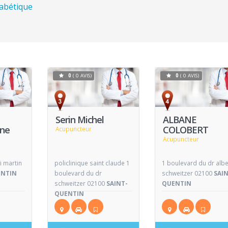
habétique
0
( 0 AVIS)
0
( 0 AVIS)
Voir
Voir
V
Fiche
Fiche
e
Serin Michel
ALBANE
ine
COLOBERT
Acupuncteur
Acupuncteur
i martin
policlinique saint claude 1
1 boulevard du dr albe
ENTIN
boulevard du dr
schweitzer 02100
SAI
schweitzer 02100
SAINT-
QUENTIN
QUENTIN