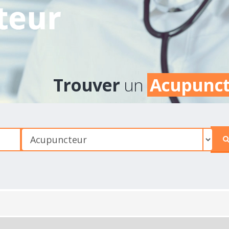
teur
Trouver
un
Acupunc