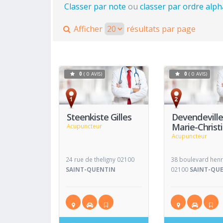
Classer par note
ou
classer par ordre alp
Afficher
résultats par page
0
( 0 AVIS)
0
( 0 AVIS)
Voir
Fiche
Fiche
Steenkiste Gilles
Devendevill
Marie-Christ
Acupuncteur
Acupuncteur
24 rue de theligny 02100
38 boulevard henr
SAINT-QUENTIN
02100
SAINT-QU