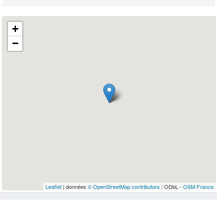
+
−
Leaflet
| données
© OpenStreetMap contributors
/ ODbL -
OSM France