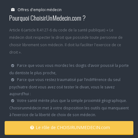
Offres d'emploi médecin
Pourquoi ChoisirUnMedecin.com ?
Article 6 (article R.4127-6 du code de la santé publique) « Le
médecin doit respecter le droit que possède toute personne de
choisir librement son médecin. Il doit lui faciliter l'exercice de ce
droit ».
Parce que vous vous mordez les doigts d’avoir poussé la porte
du dentiste le plus proche,
Parce que vous restez traumatisé par l’indifférence du seul
psychiatre dont vous avez osé tester le divan, vous le savez
aujourd’hui :
Votre santé mérite plus que la simple proximité géographique.
Choisirunmédecin met à votre disposition les outils qui manquaient
à l’exercice de la liberté de choix de son médecin.
Le rôle de CHOISIRUNMEDECIN.com