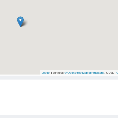
Leaflet
| données
© OpenStreetMap contributors
/ ODbL -