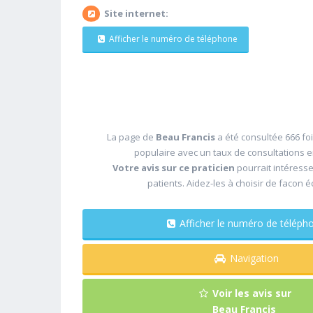
Site internet:
Afficher le numéro de téléphone
La page de
Beau Francis
a été consultée 666 foi
populaire avec un taux de consultations 
Votre avis sur ce praticien
pourrait intéress
patients. Aidez-les à choisir de facon é
Afficher le numéro de télé
Navigation
Voir les avis sur
Beau Francis