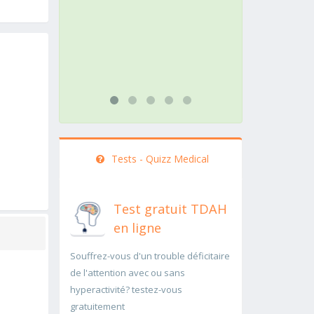
action doit être menée
patho
rapidement..Une auscultation de
rapid
bas
...lire
...lire plus
Tests - Quizz Medical
Test gratuit TDAH
en ligne
Souffrez-vous d'un trouble déficitaire
de l'attention avec ou sans
hyperactivité? testez-vous
gratuitement