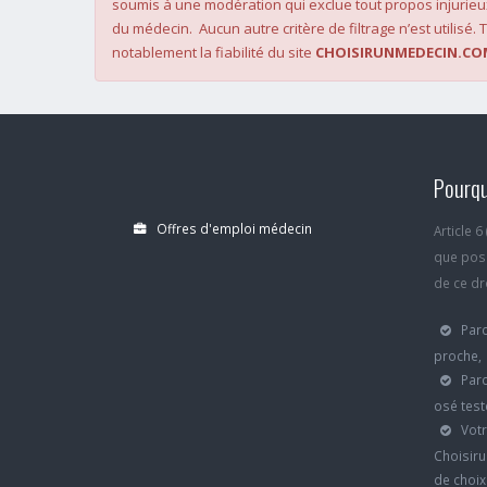
soumis à une modération qui exclue tout propos injurieu
du médecin. Aucun autre critère de filtrage n’est utilisé. T
notablement la fiabilité du site
CHOISIRUNMEDECIN.CO
Pourqu
Offres d'emploi médecin
Article 
que poss
de ce dro
Parc
proche,
Parc
osé test
Votr
Choisiru
de choi