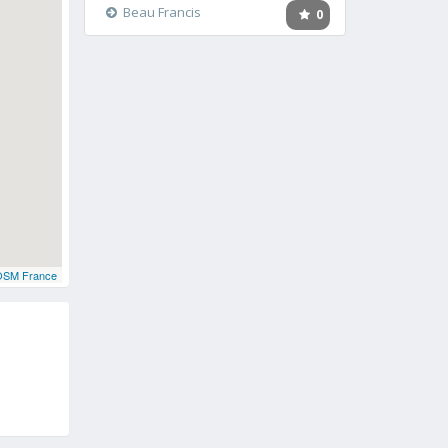
Beau Francis
0
OSM France