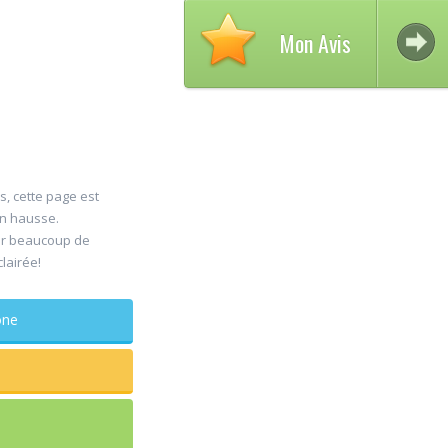
Mon Avis
s, cette page est
en hausse.
A
er beaucoup de
30
clairée!
D
Jul
C
phone
maxillo
Rapide et 
sagesse e
douleur
...lire plus