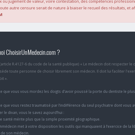
x ou jugement de valeur, voire contestation, des compétences profession
oute autre censure serait de nature à biaiser le recueil des résultats, et af
M
oi ChoisirUnMedecin.com ?
6 (article R.4127-6 du code de la santé publique) « Le médecin doit respecter le 
ède toute personne de choisir librement son médecin. Il doit lui faciliter l'exe
it ».
e que vous vous mordez les doigts d’avoir poussé la porte du dentiste le plu
e que vous restez traumatisé par l’indifférence du seul psychiatre dont vous 
er le divan, vous le savez aujourd’hui :
e santé mérite plus que la simple proximité géographique.
nmédecin met à votre disposition les outils qui manquaient à l’exercice de la li
x de son médecin.