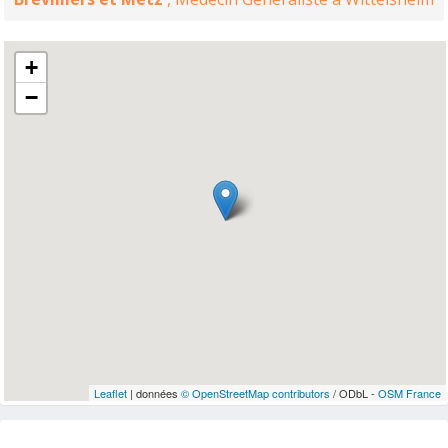
+
−
Leaflet
| données
© OpenStreetMap contributors
/ ODbL -
OSM France