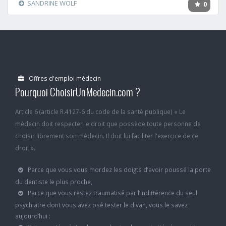
SANDRINE WOLF
0
Offres d'emploi médecin
Pourquoi ChoisirUnMedecin.com ?
Article 6 (article R.4127-6 du code de la santé publique) « Le
médecin doit respecter le droit que possède toute personne de
choisir librement son médecin. Il doit lui faciliter l'exercice de ce
droit ».
Parce que vous vous mordez les doigts d’avoir poussé la porte
du dentiste le plus proche,
Parce que vous restez traumatisé par l’indifférence du seul
psychiatre dont vous avez osé tester le divan, vous le savez
aujourd’hui :