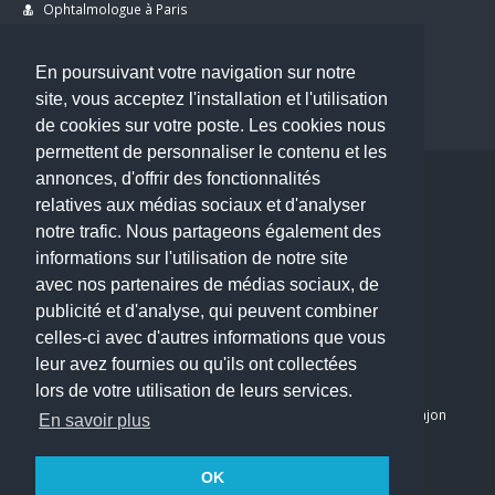
Ophtalmologue à Paris
Dermatologue à Paris
Dentiste à Paris
En poursuivant votre navigation sur notre
site, vous acceptez l'installation et l'utilisation
de cookies sur votre poste. Les cookies nous
permettent de personnaliser le contenu et les
annonces, d'offrir des fonctionnalités
Copyright © 2026 . All Rights Reserved.
relatives aux médias sociaux et d'analyser
choisirunmedecin@gmail.com
notre trafic. Nous partageons également des
informations sur l'utilisation de notre site
Nous contacter
avec nos partenaires de médias sociaux, de
publicité et d'analyse, qui peuvent combiner
Accueil
celles-ci avec d'autres informations que vous
Blog
leur avez fournies ou qu'ils ont collectées
Mon compte
lors de votre utilisation de leurs services.
Dernier avis : PASCAL DELCAMPE, Chirurgien maxillo-faciale à Arpajon
En savoir plus
Mentions légales
Politique de confidentialité
OK