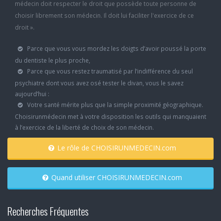
médecin doit respecter le droit que possède toute personne de
choisir librement son médecin. Il doit lui faciliter l'exercice de ce
droit ».
Parce que vous vous mordez les doigts d’avoir poussé la porte
du dentiste le plus proche,
Parce que vous restez traumatisé par l’indifférence du seul
psychiatre dont vous avez osé tester le divan, vous le savez
aujourd’hui :
Votre santé mérite plus que la simple proximité géographique.
Choisirunmédecin met à votre disposition les outils qui manquaient
à l’exercice de la liberté de choix de son médecin.
Le rôle de CHOISIRUNMEDECIN.com
Quand utiliser CHOISIRUNMEDECIN.com
Recherches Fréquentes