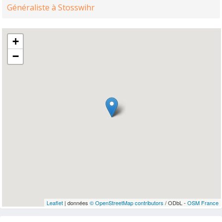
Généraliste à Stosswihr
+
−
Leaflet
| données
© OpenStreetMap contributors
/ ODbL -
OSM France