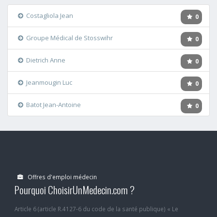
Costagliola Jean
0
Groupe Médical de Stosswihr
0
Dietrich Anne
0
Jeanmougin Luc
0
Batot Jean-Antoine
0
Offres d'emploi médecin
Pourquoi ChoisirUnMedecin.com ?
Article 6 (article R.4127-6 du code de la santé publique) « Le