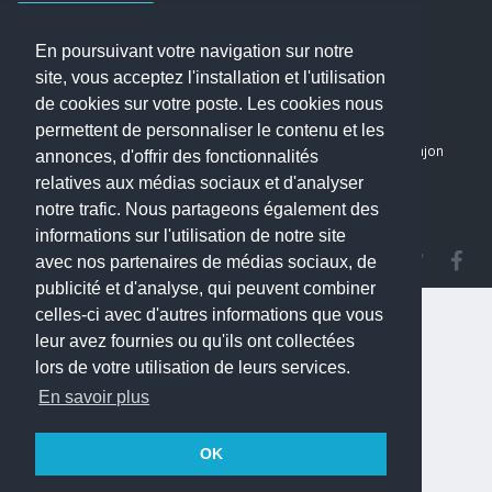
Nous contacter
En poursuivant votre navigation sur notre
Accueil
site, vous acceptez l'installation et l'utilisation
Blog
de cookies sur votre poste. Les cookies nous
Mon compte
permettent de personnaliser le contenu et les
Dernier avis : PASCAL DELCAMPE, Chirurgien maxillo-faciale à Arpajon
annonces, d'offrir des fonctionnalités
Mentions légales
relatives aux médias sociaux et d'analyser
Politique de confidentialité
notre trafic. Nous partageons également des
informations sur l'utilisation de notre site
avec nos partenaires de médias sociaux, de
publicité et d'analyse, qui peuvent combiner
celles-ci avec d'autres informations que vous
leur avez fournies ou qu'ils ont collectées
lors de votre utilisation de leurs services.
En savoir plus
OK