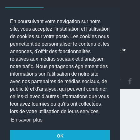
Nous contacter
En poursuivant votre navigation sur notre
Accueil
site, vous acceptez l'installation et l'utilisation
Blog
de cookies sur votre poste. Les cookies nous
Mon compte
permettent de personnaliser le contenu et les
Dernier avis : PASCAL DELCAMPE, Chirurgien maxillo-faciale à Arpajon
annonces, d'offrir des fonctionnalités
Mentions légales
relatives aux médias sociaux et d'analyser
Politique de confidentialité
notre trafic. Nous partageons également des
informations sur l'utilisation de notre site
avec nos partenaires de médias sociaux, de
publicité et d'analyse, qui peuvent combiner
celles-ci avec d'autres informations que vous
leur avez fournies ou qu'ils ont collectées
lors de votre utilisation de leurs services.
En savoir plus
OK