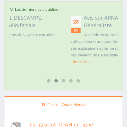
Les derniers avis publiés
Avis sur ARNAUD FAURIE, Médecin
28
Généraliste
Jul
s
Un médecin qui vous regarde dans les yeux c'est
suffisamment rare pour être mentionné. Posé,clair dans
ses explications et ferme si une action doit être menée
rapidement..Une auscultation de bas
...lire plus
Tests - Quizz Medical
Test gratuit TDAH en ligne