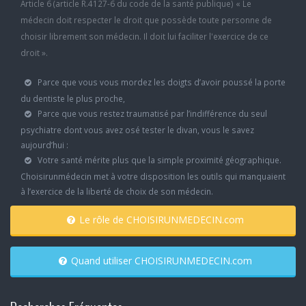
Article 6 (article R.4127-6 du code de la santé publique) « Le
médecin doit respecter le droit que possède toute personne de
choisir librement son médecin. Il doit lui faciliter l'exercice de ce
droit ».
Parce que vous vous mordez les doigts d’avoir poussé la porte
du dentiste le plus proche,
Parce que vous restez traumatisé par l’indifférence du seul
psychiatre dont vous avez osé tester le divan, vous le savez
aujourd’hui :
Votre santé mérite plus que la simple proximité géographique.
Choisirunmédecin met à votre disposition les outils qui manquaient
à l’exercice de la liberté de choix de son médecin.
Le rôle de CHOISIRUNMEDECIN.com
Quand utiliser CHOISIRUNMEDECIN.com