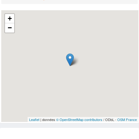
+
−
Leaflet
| données
© OpenStreetMap contributors
/ ODbL -
OSM France