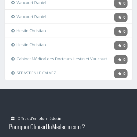
Vaucourt Daniel
0
Vaucourt Daniel
0
Hestin Christian
0
Hestin Christian
0
Cabinet Médical des Docteurs Hestin et Vaucourt
0
SEBASTIEN LE CALVEZ
0
Offres d'emploi médecin
Pourquoi ChoisirUnMedecin.com ?