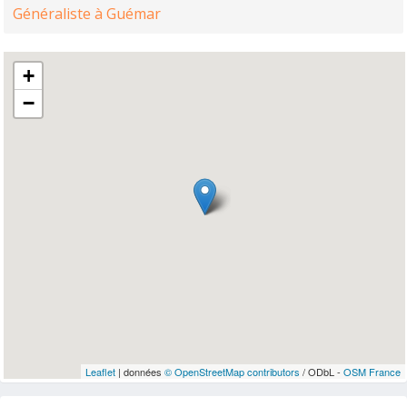
Généraliste à Guémar
+
−
Leaflet
| données
© OpenStreetMap contributors
/ ODbL -
OSM France