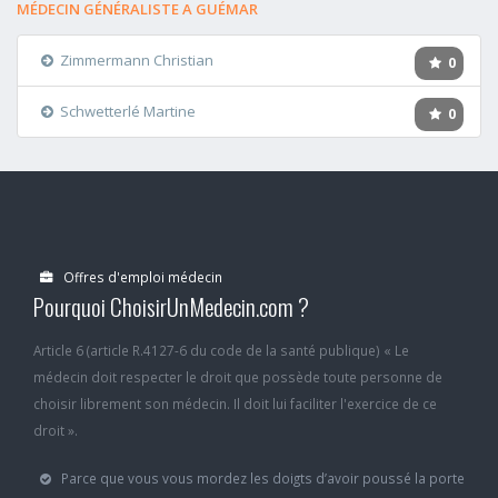
MÉDECIN GÉNÉRALISTE A GUÉMAR
Zimmermann Christian
0
Schwetterlé Martine
0
Offres d'emploi médecin
Pourquoi ChoisirUnMedecin.com ?
Article 6 (article R.4127-6 du code de la santé publique) « Le
médecin doit respecter le droit que possède toute personne de
choisir librement son médecin. Il doit lui faciliter l'exercice de ce
droit ».
Parce que vous vous mordez les doigts d’avoir poussé la porte