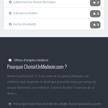
Luttenbacher-Rubel Monique
0
Salvatore Walter
0
Horny Elisabeth
0
Offres d'emploi médecin
Pourquoi ChoisirUnMedecin.com ?
Article 6 (article R.4127-6 du code de la santé publique) « Le
médecin doit respecter le droit que possède toute personne de
choisir librement son médecin. Il doit lui faciliter l'exercice de ce
droit ».
Parce que vous vous mordez les doigts d’avoir poussé la porte