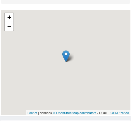
+
−
Leaflet
| données
© OpenStreetMap contributors
/ ODbL -
OSM France