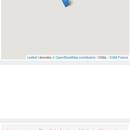
Leaflet
| données
© OpenStreetMap contributors
/ ODbL -
OSM France