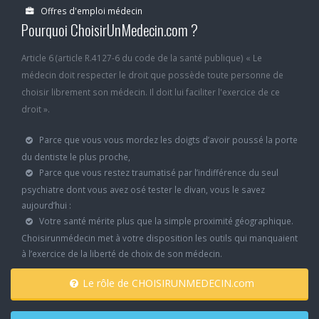
Offres d'emploi médecin
Pourquoi ChoisirUnMedecin.com ?
Article 6 (article R.4127-6 du code de la santé publique) « Le
médecin doit respecter le droit que possède toute personne de
choisir librement son médecin. Il doit lui faciliter l'exercice de ce
droit ».
Parce que vous vous mordez les doigts d’avoir poussé la porte
du dentiste le plus proche,
Parce que vous restez traumatisé par l’indifférence du seul
psychiatre dont vous avez osé tester le divan, vous le savez
aujourd’hui :
Votre santé mérite plus que la simple proximité géographique.
Choisirunmédecin met à votre disposition les outils qui manquaient
à l’exercice de la liberté de choix de son médecin.
Le rôle de CHOISIRUNMEDECIN.com