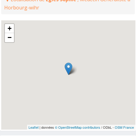
Horbourg-wihr
+
−
Leaflet
| données
© OpenStreetMap contributors
/ ODbL -
OSM France