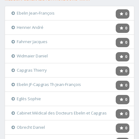
Ebelin Jean-François
0
Henner André
0
Fahrner Jacques
0
Widmaier Daniel
0
Capgras Thierry
0
Ebelin JF-Capgras Th Jean-François
0
Eglès Sophie
0
Cabinet Médical des Docteurs Ebelin et Capgras
0
Obrecht Daniel
0