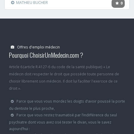
MATHIEU BUCHER
0
Offres d'emploi médecin
Pourquoi ChoisirUnMedecin.com ?
Article 6 (article R.4127-6 du code de la santé publique) « Le
médecin doit respecter le droit que possède toute personne de
choisir librement son médecin. Il doit lui faciliter l'exercice de ce
droit ».
Parce que vous vous mordez les doigts d’avoir poussé la porte
du dentiste le plus proche,
Parce que vous restez traumatisé par l’indifférence du seul
psychiatre dont vous avez osé tester le divan, vous le savez
aujourd’hui :