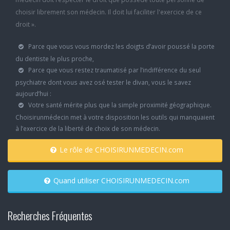
choisir librement son médecin. Il doit lui faciliter l'exercice de ce
droit ».
Parce que vous vous mordez les doigts d’avoir poussé la porte
du dentiste le plus proche,
Parce que vous restez traumatisé par l’indifférence du seul
psychiatre dont vous avez osé tester le divan, vous le savez
aujourd’hui :
Votre santé mérite plus que la simple proximité géographique.
Choisirunmédecin met à votre disposition les outils qui manquaient
à l’exercice de la liberté de choix de son médecin.
Le rôle de CHOISIRUNMEDECIN.com
Quand utiliser CHOISIRUNMEDECIN.com
Recherches Fréquentes