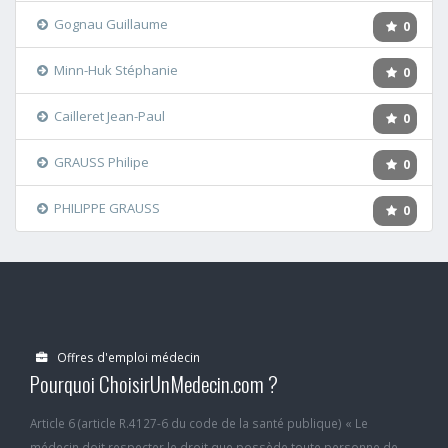
Gognau Guillaume
0
Minn-Huk Stéphanie
0
Cailleret Jean-Paul
0
GRAUSS Philipe
0
PHILIPPE GRAUSS
0
Offres d'emploi médecin
Pourquoi ChoisirUnMedecin.com ?
Article 6 (article R.4127-6 du code de la santé publique) « Le
médecin doit respecter le droit que possède toute personne de