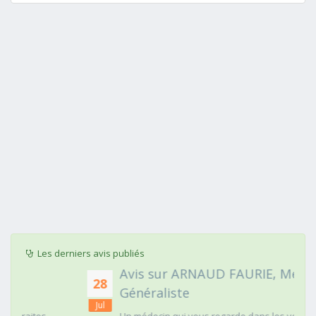
Les derniers avis publiés
Avis sur ARNAUD FAURIE, Médecin
28
Généraliste
Jul