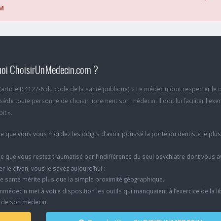
M
oi ChoisirUnMedecin.com ?
6 (article R.4127-6 du code de la santé publique) « Le médecin doit respecter le 
ède toute personne de choisir librement son médecin. Il doit lui faciliter l'exe
it ».
e que vous vous mordez les doigts d’avoir poussé la porte du dentiste le plu
e que vous restez traumatisé par l’indifférence du seul psychiatre dont vous 
er le divan, vous le savez aujourd’hui :
e santé mérite plus que la simple proximité géographique.
nmédecin met à votre disposition les outils qui manquaient à l’exercice de la li
x de son médecin.