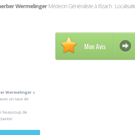
merber Wermelinger
Médecin Généraliste à Illzach : Localisati
Mon Avis
Av
30
DE
Jul
Ch
ber Wermelinger
a
maxillo-
 avec un taux de
Rapide et e
er beaucoup de
sagesse ext
clairée!
douleur
...lire plus