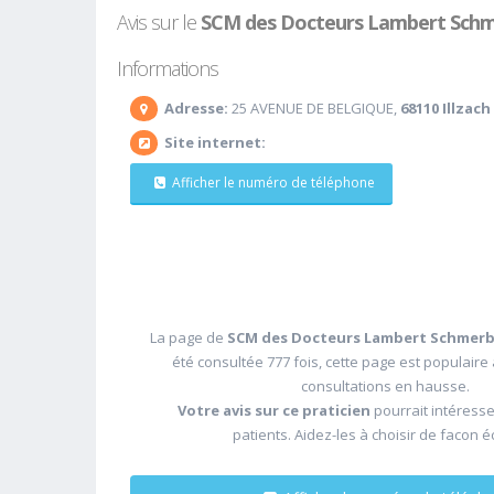
Avis sur le
SCM des Docteurs Lambert Sch
Informations
Adresse:
25 AVENUE DE BELGIQUE,
68110 Illzach
Site internet:
Afficher le numéro de téléphone
La page de
SCM des Docteurs Lambert Schmer
été consultée 777 fois, cette page est populaire
consultations en hausse.
Votre avis sur ce praticien
pourrait intéress
patients. Aidez-les à choisir de facon é