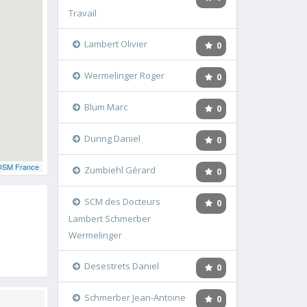
Travail
Lambert Olivier
0
Wermelinger Roger
0
Blum Marc
0
During Daniel
0
OSM France
Zumbiehl Gérard
0
SCM des Docteurs
0
Lambert Schmerber
Wermelinger
Desestrets Daniel
0
Schmerber Jean-Antoine
0