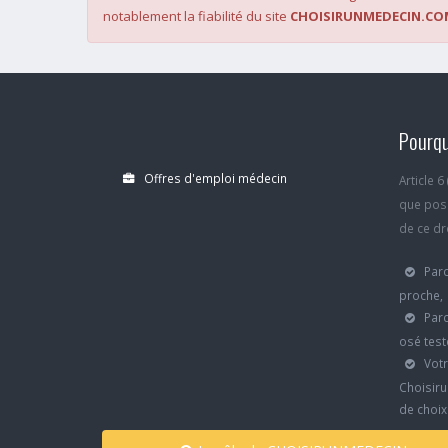
notablement la fiabilité du site
CHOISIRUNMEDECIN.CO
Pourqu
Offres d'emploi médecin
Article 
que poss
de ce dro
Parc
proche,
Parc
osé test
Votr
Choisiru
de choi