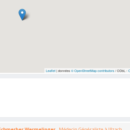
Leaflet
| données
© OpenStreetMap contributors
/ ODbL -
 Schmerber Wermelinger
, Médecin Généraliste à Illzach