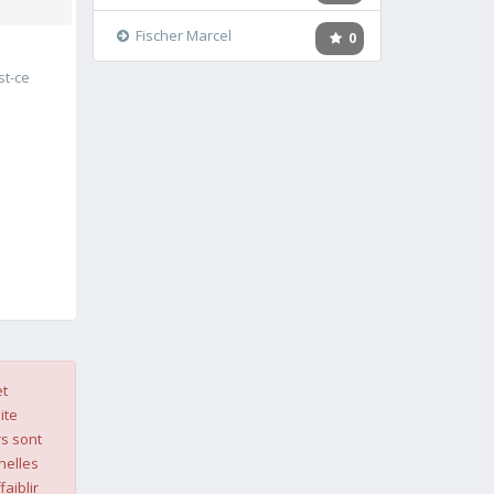
Fischer Marcel
0
st-ce
et
ite
s sont
nelles
faiblir