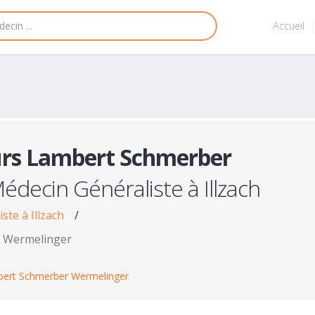
Accueil
rs Lambert Schmerber
édecin Généraliste à Illzach
ste à Illzach
/
r Wermelinger
bert Schmerber Wermelinger