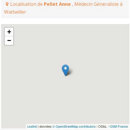
Localisation de
Pellet Anne
, Médecin Généraliste à
Wattwiller
+
−
Leaflet
| données
© OpenStreetMap contributors
/ ODbL -
OSM France