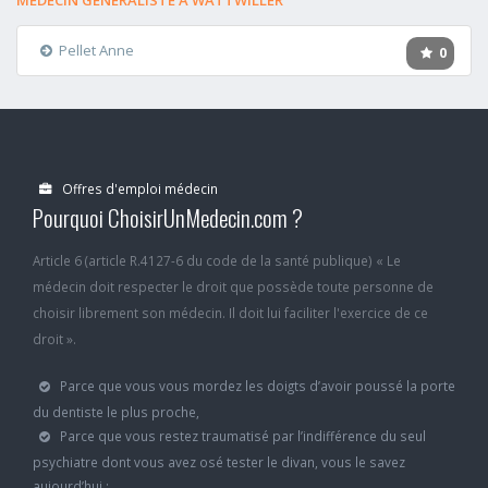
MÉDECIN GÉNÉRALISTE A WATTWILLER
Pellet Anne
0
Offres d'emploi médecin
Pourquoi ChoisirUnMedecin.com ?
Article 6 (article R.4127-6 du code de la santé publique) « Le
médecin doit respecter le droit que possède toute personne de
choisir librement son médecin. Il doit lui faciliter l'exercice de ce
droit ».
Parce que vous vous mordez les doigts d’avoir poussé la porte
du dentiste le plus proche,
Parce que vous restez traumatisé par l’indifférence du seul
psychiatre dont vous avez osé tester le divan, vous le savez
aujourd’hui :