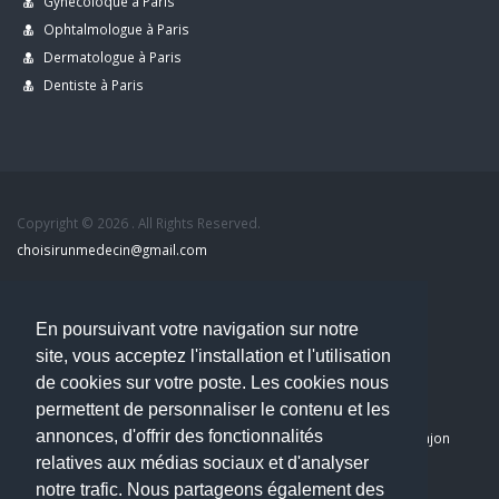
Gynécoloque à Paris
Ophtalmologue à Paris
Dermatologue à Paris
Dentiste à Paris
Copyright © 2026 . All Rights Reserved.
choisirunmedecin@gmail.com
Nous contacter
En poursuivant votre navigation sur notre
site, vous acceptez l'installation et l'utilisation
Accueil
de cookies sur votre poste. Les cookies nous
Blog
permettent de personnaliser le contenu et les
Mon compte
annonces, d'offrir des fonctionnalités
Dernier avis : PASCAL DELCAMPE, Chirurgien maxillo-faciale à Arpajon
relatives aux médias sociaux et d'analyser
Mentions légales
notre trafic. Nous partageons également des
Politique de confidentialité