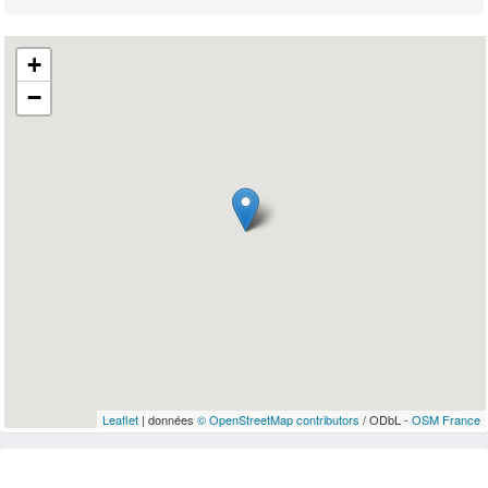
+
−
Leaflet
| données
© OpenStreetMap contributors
/ ODbL -
OSM France