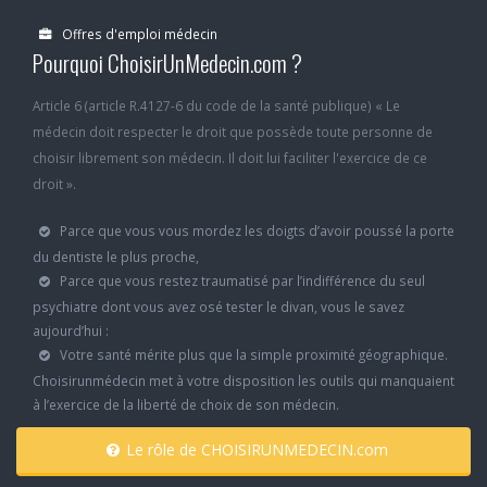
Offres d'emploi médecin
Pourquoi ChoisirUnMedecin.com ?
Article 6 (article R.4127-6 du code de la santé publique) « Le
médecin doit respecter le droit que possède toute personne de
choisir librement son médecin. Il doit lui faciliter l'exercice de ce
droit ».
Parce que vous vous mordez les doigts d’avoir poussé la porte
du dentiste le plus proche,
Parce que vous restez traumatisé par l’indifférence du seul
psychiatre dont vous avez osé tester le divan, vous le savez
aujourd’hui :
Votre santé mérite plus que la simple proximité géographique.
Choisirunmédecin met à votre disposition les outils qui manquaient
à l’exercice de la liberté de choix de son médecin.
Le rôle de CHOISIRUNMEDECIN.com