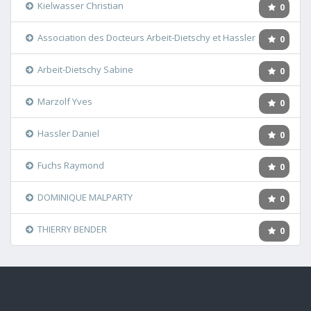
Kielwasser Christian
0
Association des Docteurs Arbeit-Dietschy et Hassler
0
Arbeit-Dietschy Sabine
0
Marzolf Yves
0
Hassler Daniel
0
Fuchs Raymond
0
DOMINIQUE MALPARTY
0
THIERRY BENDER
0