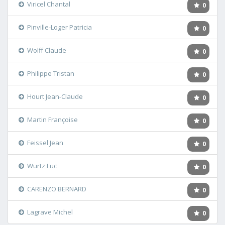
Viricel Chantal
0
Pinville-Loger Patricia
0
Wolff Claude
0
Philippe Tristan
0
Hourt Jean-Claude
0
Martin Françoise
0
Feissel Jean
0
Wurtz Luc
0
CARENZO BERNARD
0
Lagrave Michel
0