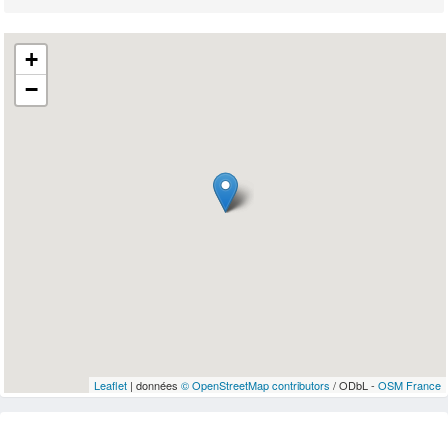
+
−
Leaflet
| données
© OpenStreetMap contributors
/ ODbL -
OSM France