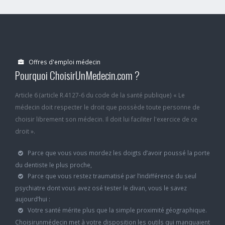
Offres d'emploi médecin
Pourquoi ChoisirUnMedecin.com ?
Article 6 (article R.4127-6 du code de la santé publique) « Le
médecin doit respecter le droit que possède toute personne de
choisir librement son médecin. Il doit lui faciliter l'exercice de ce
droit ».
Parce que vous vous mordez les doigts d’avoir poussé la porte
du dentiste le plus proche,
Parce que vous restez traumatisé par l’indifférence du seul
psychiatre dont vous avez osé tester le divan, vous le savez
aujourd’hui :
Votre santé mérite plus que la simple proximité géographique.
Choisirunmédecin met à votre disposition les outils qui manquaient