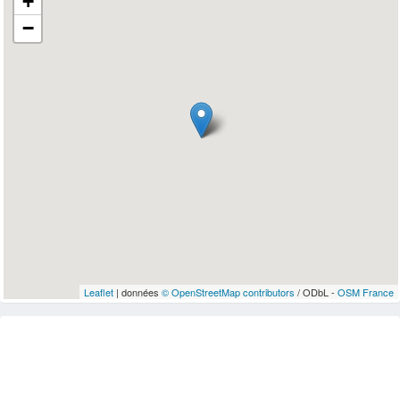
+
−
Leaflet
| données
© OpenStreetMap contributors
/ ODbL -
OSM France