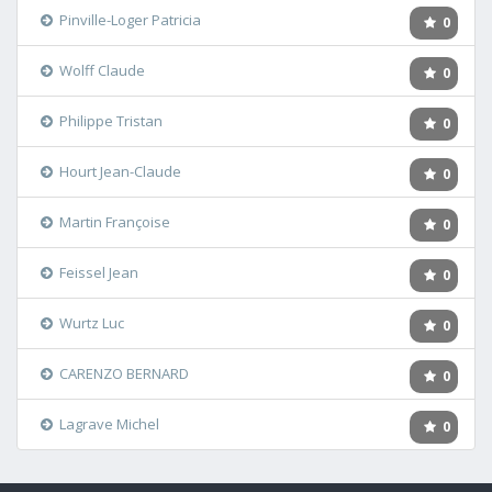
Pinville-Loger Patricia
0
Wolff Claude
0
Philippe Tristan
0
Hourt Jean-Claude
0
Martin Françoise
0
Feissel Jean
0
Wurtz Luc
0
CARENZO BERNARD
0
Lagrave Michel
0