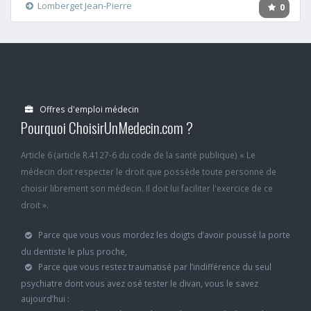
Lomberget Jean-Pierre
0
Offres d'emploi médecin
Pourquoi ChoisirUnMedecin.com ?
Article 6 (article R.4127-6 du code de la santé publique) « Le
médecin doit respecter le droit que possède toute personne de
choisir librement son médecin. Il doit lui faciliter l'exercice de ce
droit ».
Parce que vous vous mordez les doigts d’avoir poussé la porte
du dentiste le plus proche,
Parce que vous restez traumatisé par l’indifférence du seul
psychiatre dont vous avez osé tester le divan, vous le savez
aujourd’hui :