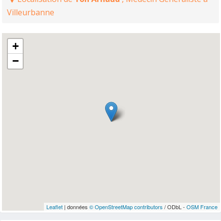
Villeurbanne
+
−
Leaflet
| données
© OpenStreetMap contributors
/ ODbL -
OSM France