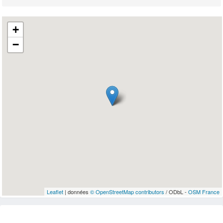
+
−
Leaflet
| données
© OpenStreetMap contributors
/ ODbL -
OSM France