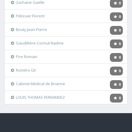
Zacharie Gaëlle
0
Pélissier Florent
0
Bouty Jean-Pierre
0
Gaudillière-Connut Nadine
0
Pire Romain
0
Roméro Gil
0
Cabinet Médical de Brianne
0
LOUIS THOMAS FERNANDEZ
0