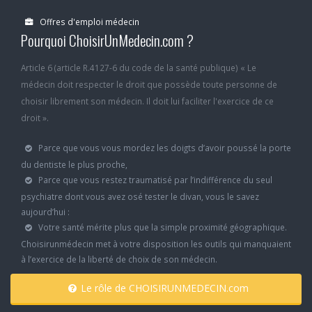
Offres d'emploi médecin
Pourquoi ChoisirUnMedecin.com ?
Article 6 (article R.4127-6 du code de la santé publique) « Le
médecin doit respecter le droit que possède toute personne de
choisir librement son médecin. Il doit lui faciliter l'exercice de ce
droit ».
Parce que vous vous mordez les doigts d’avoir poussé la porte
du dentiste le plus proche,
Parce que vous restez traumatisé par l’indifférence du seul
psychiatre dont vous avez osé tester le divan, vous le savez
aujourd’hui :
Votre santé mérite plus que la simple proximité géographique.
Choisirunmédecin met à votre disposition les outils qui manquaient
à l’exercice de la liberté de choix de son médecin.
Le rôle de CHOISIRUNMEDECIN.com