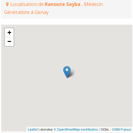
Localisation de
Kanoute Sayba
, Médecin
Généraliste à Genay
+
−
Leaflet
| données
© OpenStreetMap contributors
/ ODbL -
OSM France