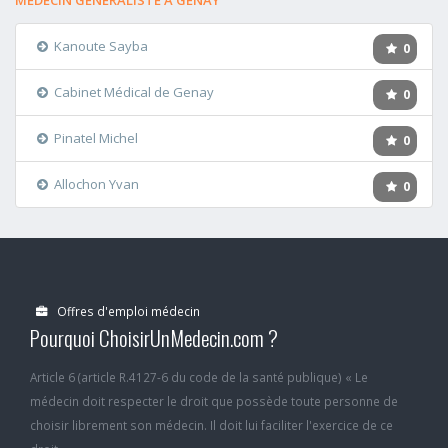
MÉDECIN GÉNÉRALISTE A GENAY
Kanoute Sayba
0
Cabinet Médical de Genay
0
Pinatel Michel
0
Allochon Yvan
0
Offres d'emploi médecin
Pourquoi ChoisirUnMedecin.com ?
Article 6 (article R.4127-6 du code de la santé publique) « Le
médecin doit respecter le droit que possède toute personne de
choisir librement son médecin. Il doit lui faciliter l'exercice de ce