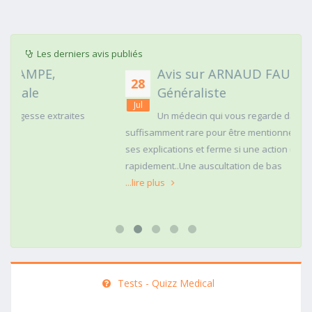
Les derniers avis publiés
Avis sur ARNAUD FAURIE, Médecin
28
Généraliste
Jul
Un médecin qui vous regarde dans les yeux c'est
suffisamment rare pour être mentionné. Posé,clair dans
ses explications et ferme si une action doit être menée
rapidement..Une auscultation de bas
...lire plus
Tests - Quizz Medical