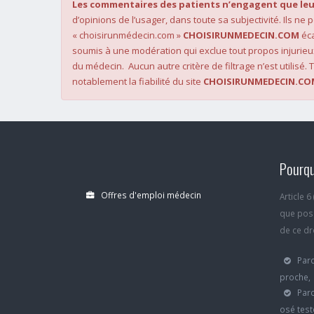
Les commentaires des patients n’engagent que leu
d’opinions de l’usager, dans toute sa subjectivité. Ils ne
« choisirunmédecin.com »
CHOISIRUNMEDECIN.COM
éca
soumis à une modération qui exclue tout propos injurieu
du médecin. Aucun autre critère de filtrage n’est utilisé. T
notablement la fiabilité du site
CHOISIRUNMEDECIN.CO
Pourqu
Offres d'emploi médecin
Article 
que poss
de ce dro
Parc
proche,
Parc
osé test