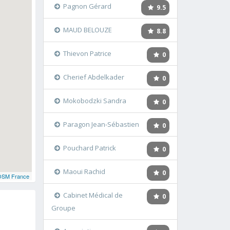
Pagnon Gérard
9.5
MAUD BELOUZE
8.8
Thievon Patrice
0
Cherief Abdelkader
0
Mokobodzki Sandra
0
Paragon Jean-Sébastien
0
Pouchard Patrick
0
Maoui Rachid
0
OSM France
Cabinet Médical de
0
Groupe