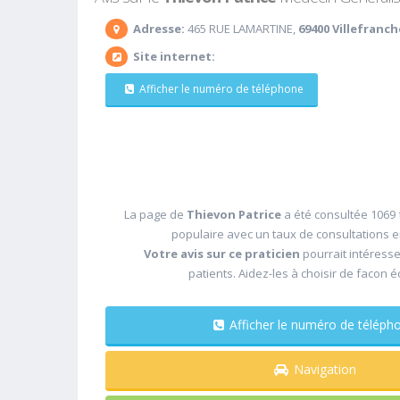
Adresse:
465 RUE LAMARTINE,
69400 Villefranc
Site internet:
Afficher le numéro de téléphone
La page de
Thievon Patrice
a été consultée 1069 f
populaire avec un taux de consultations 
Votre avis sur ce praticien
pourrait intéress
patients. Aidez-les à choisir de facon é
Afficher le numéro de télé
Navigation