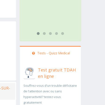
action do
rapidemen
bas
...lire plu
Tests - Quizz Medical
Test gratuit TDAH
en ligne
Souffrez-vous d'un trouble déficitaire
-SUR-
de l'attention avec ou sans
hyperactivité? testez-vous
gratuitement