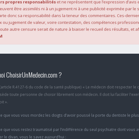
rs propres responsabilités
et ne représentent que l’expression d’avis 
 peuvent être assimilés ni à un jugement ni à une publicité exprimée par le s
rte donc sa responsabilité dans la teneur des commentaires. Ces-dernier
x ou jugement de valeur, voire contestation, des compétences profession
oute autre censure serait de nature à biaiser le recueil des résultats, et af
M
oi ChoisirUnMedecin.com ?
6 (article R.4127-6 du code de la santé publique) « Le médecin doit respecter le 
ède toute personne de choisir librement son médecin. Il doit lui faciliter l'exe
it ».
e que vous vous mordez les doigts d’avoir poussé la porte du dentiste le plu
e que vous restez traumatisé par l’indifférence du seul psychiatre dont vous 
er le divan, vous le savez aujourd’hui :