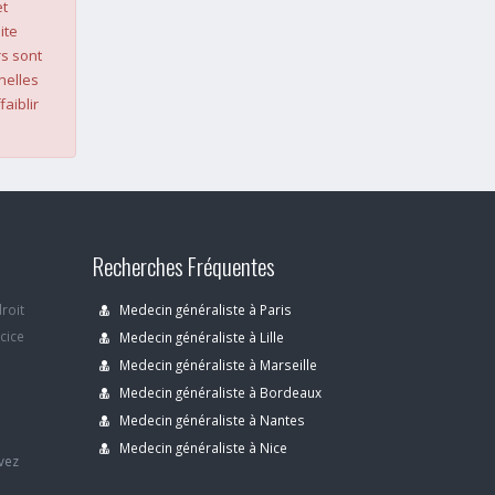
et
ite
s sont
nelles
faiblir
Recherches Fréquentes
droit
Medecin généraliste à Paris
rcice
Medecin généraliste à Lille
Medecin généraliste à Marseille
Medecin généraliste à Bordeaux
s
Medecin généraliste à Nantes
Medecin généraliste à Nice
avez