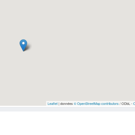
Leaflet
| données
© OpenStreetMap contributors
/ ODbL -