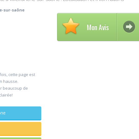
he-sur-saône
Mon Avis
Avi
ois, cette page est
09
en hausse.
HOU
er beaucoup de
Aug
Psy
clairée!
Vaut le détour
!!
phone
...lire plus