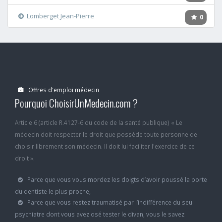
Lomberget Jean-Pierre
0
Offres d'emploi médecin
Pourquoi ChoisirUnMedecin.com ?
Article 6 (article R.4127-6 du code de la santé publique) « Le
médecin doit respecter le droit que possède toute personne de
choisir librement son médecin. Il doit lui faciliter l'exercice de ce
droit ».
Parce que vous vous mordez les doigts d’avoir poussé la porte
du dentiste le plus proche,
Parce que vous restez traumatisé par l’indifférence du seul
psychiatre dont vous avez osé tester le divan, vous le savez