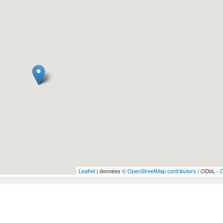
Leaflet
| données
© OpenStreetMap contributors
/ ODbL -