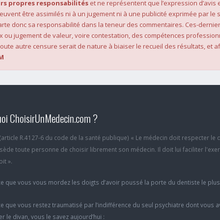
rs propres responsabilités
et ne représentent que l’expression d’avis 
 peuvent être assimilés ni à un jugement ni à une publicité exprimée par le s
rte donc sa responsabilité dans la teneur des commentaires. Ces-dernier
x ou jugement de valeur, voire contestation, des compétences profession
oute autre censure serait de nature à biaiser le recueil des résultats, et af
M
oi ChoisirUnMedecin.com ?
6 (article R.4127-6 du code de la santé publique) « Le médecin doit respecter le 
ède toute personne de choisir librement son médecin. Il doit lui faciliter l'exe
it ».
e que vous vous mordez les doigts d’avoir poussé la porte du dentiste le plu
e que vous restez traumatisé par l’indifférence du seul psychiatre dont vous 
er le divan, vous le savez aujourd’hui :