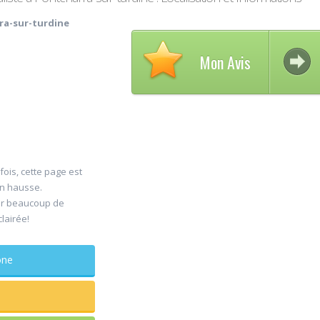
ra-sur-turdine
Mon Avis
Avis
fois, cette page est
30
en hausse.
DEL
er beaucoup de
Jul
Chir
clairée!
maxillo-fa
Rapide et eff
phone
sagesse extr
douleur
...lire plus