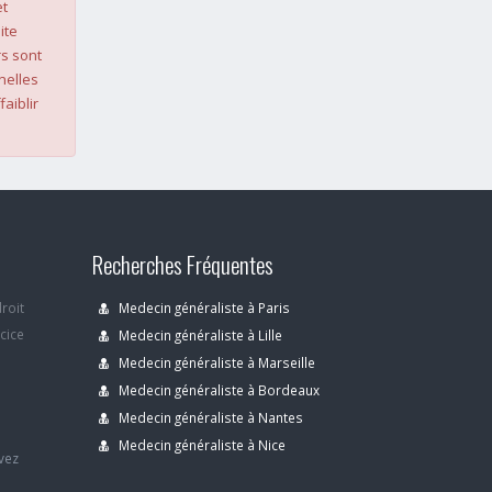
et
ite
s sont
nelles
faiblir
Recherches Fréquentes
droit
Medecin généraliste à Paris
rcice
Medecin généraliste à Lille
Medecin généraliste à Marseille
Medecin généraliste à Bordeaux
s
Medecin généraliste à Nantes
Medecin généraliste à Nice
avez