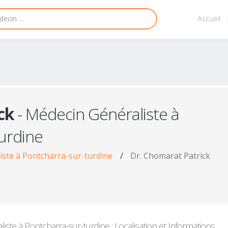
Accueil
ck
- Médecin Généraliste à
urdine
iste à Pontcharra-sur-turdine
/
Dr. Chomarat Patrick
ste à Pontcharra-sur-turdine : Localisation et Informations