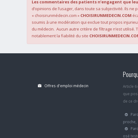
Les commentaires des patients n’engagent que leu
d’opinions de l’usager, dans toute sa subjectivité. Ils ne
« choisirunmédecin.com »
CHOISIRUNMEDECIN.COM
éca
soumis à une modération qui exclue tout propos injurieu
du médecin. Aucun autre critère de filtrage n’est utilisé. T
notablement la fiabilité du site
CHOISIRUNMEDECIN.CO
Pourqu
Offres d'emploi médecin
Article 
que poss
de ce dro
Parc
proche,
Parc
osé test