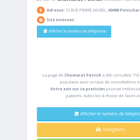
Adresse:
12 RUE PIERRE MOREL,
69490 Pontchar
Site internet:
Afficher le numéro de téléphone
La page de
Chomarat Patrick
a été consultée 716 
populaire avec un taux de consultations 
Votre avis sur ce praticien
pourrait intéress
patients. Aidez-les à choisir de facon é
Afficher le numéro de télé
Navigation