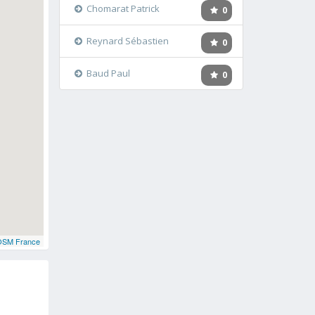
Chomarat Patrick
0
Reynard Sébastien
0
Baud Paul
0
OSM France