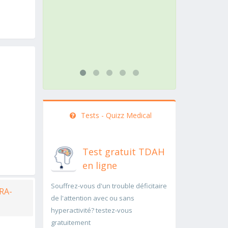
action doit être menée
pathologi
rapidement..Une auscultation de
rapideme
bas
...lire plu
...lire plus
Tests - Quizz Medical
Test gratuit TDAH
en ligne
Souffrez-vous d'un trouble déficitaire
RA-
de l'attention avec ou sans
hyperactivité? testez-vous
gratuitement